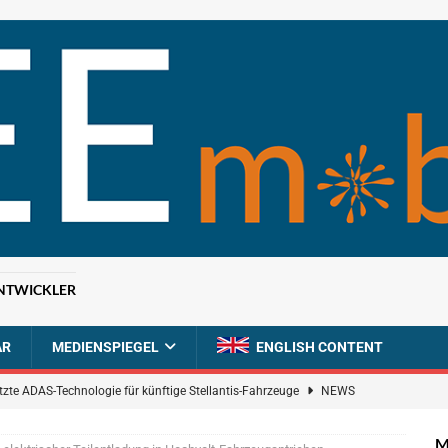
NTWICKLER
AR
MEDIENSPIEGEL
ENGLISH CONTENT
tzte ADAS-Technologie für künftige Stellantis-Fahrzeuge
NEWS
ahrzeugdiagnose für softwaredefinierte Nutzfahrzeuge
BRANCHEN-
M