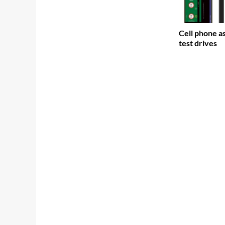
Cell phone as
test drives