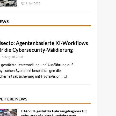
9. Juli 2026
EWS
isecto: Agentenbasierte KI-Workflows
ür die Cybersecurity-Validierung
7. August 2026
-gestützte Testerstellung und Ausführung auf
hysischen Systemen beschleunigen die
cherheitsabsicherung mit HydraVision. […]
EITERE NEWS
ETAS: KI-gestützte Fahrzeugdiagnose für
softwaredefinierte Nutzfahrzeuge