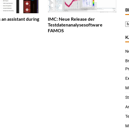
B
 an assistant during
IMC: Neue Release der
Testdatenanalysesoftware
FAMOS
K
N
B
P
Ex
M
St
Ar
T
M