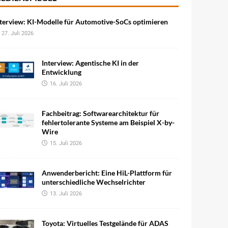
terview: KI-Modelle für Automotive-SoCs optimieren
27. Juli 2026
Interview: Agentische KI in der
Entwicklung
16. Juli 2026
Fachbeitrag: Softwarearchitektur für
fehlertolerante Systeme am Beispiel X-by-
Wire
15. Juli 2026
Anwenderbericht: Eine HiL-Plattform für
unterschiedliche Wechselrichter
13. Juli 2026
Toyota: Virtuelles Testgelände für ADAS