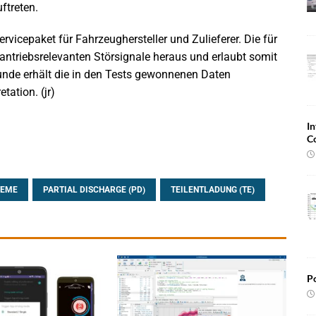
ftreten.
vicepaket für Fahrzeughersteller und Zulieferer. Die für
 antriebsrelevanten Störsignale heraus und erlaubt somit
unde erhält die in den Tests gewonnenen Daten
tation. (jr)
In
C
TEME
PARTIAL DISCHARGE (PD)
TEILENTLADUNG (TE)
Po