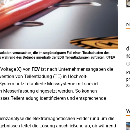
N
d
lation verursachen, die im ungünstigsten Fall einen Totalschaden des
f
b während des Betriebs innerhalb der EDU Teilentladungen auftreten. ©FEV
 Voltage X) von
FEV
ist nach Unternehmensangaben die
KI
ention von Teilentladung (TE) in Hochvolt-
p
 System nutzt etablierte Messsysteme mit speziell
Si
ven Messerfassung eingesetzt werden. So können
ses Teilentladung identifizieren und entsprechende
W
uenzanalyse die elektromagnetischen Felder rund um die
gebnissen leitet die Lösung anschließend ab, ob während