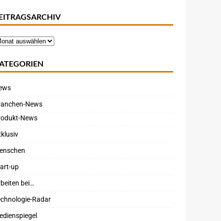
EITRAGSARCHIV
ATEGORIEN
ews
ranchen-News
rodukt-News
klusiv
enschen
art-up
beiten bei…
echnologie-Radar
edienspiegel