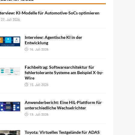
terview: KI-Modelle für Automotive-SoCs optimieren
27. Juli 2026
Interview: Agentische KI in der
Entwicklung
16. Juli 2026
Fachbeitrag: Softwarearchitektur für
fehlertolerante Systeme am Beispiel X-by-
Wire
15. Juli 2026
Anwenderbericht: Eine HiL-Plattform für
unterschiedliche Wechselrichter
13. Juli 2026
Toyota: Virtuelles Testgelände für ADAS