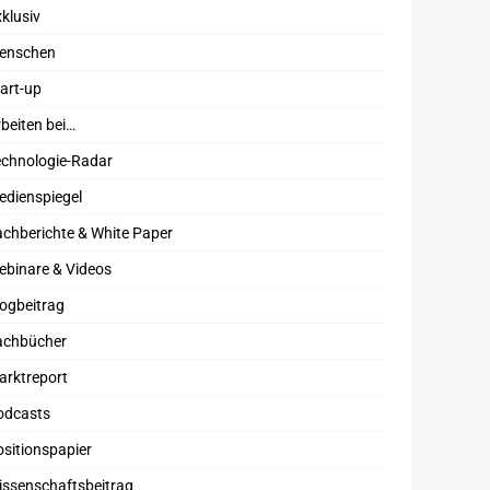
klusiv
enschen
art-up
beiten bei…
echnologie-Radar
edienspiegel
chberichte & White Paper
ebinare & Videos
ogbeitrag
achbücher
arktreport
odcasts
sitionspapier
issenschaftsbeitrag