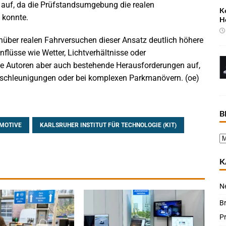
auf, da die Prüfstandsumgebung die realen
K
 konnte.
H
ber realen Fahrversuchen dieser Ansatz deutlich höhere
nflüsse wie Wetter, Lichtverhältnisse oder
die Autoren aber auch bestehende Herausforderungen auf,
schleunigungen oder bei komplexen Parkmanövern. (oe)
B
OMOTIVE
KARLSRUHER INSTITUT FÜR TECHNOLOGIE (KIT)
K
N
B
P