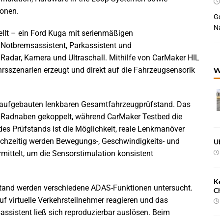
ionen.
Ge
Na
llt – ein Ford Kuga mit serienmäßigen
 Notbremsassistent, Parkassistent und
Radar, Kamera und Ultraschall. Mithilfe von CarMaker HIL
W
hrsszenarien erzeugt und direkt auf die Fahrzeugsensorik
T aufgebauten lenkbaren Gesamtfahrzeugprüfstand. Das
 Radnaben gekoppelt, während CarMaker Testbed die
des Prüfstands ist die Möglichkeit, reale Lenkmanöver
hzeitig werden Bewegungs-, Geschwindigkeits- und
U
ittelt, um die Sensorstimulation konsistent
K
fstand werden verschiedene ADAS-Funktionen untersucht.
C
f virtuelle Verkehrsteilnehmer reagieren und das
ssistent ließ sich reproduzierbar auslösen. Beim