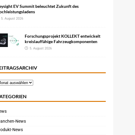
eysight EV Summit beleuchtet Zukunft des
ochleistungsladens
5. August 2026
Forschungsprojekt KOLLEKT entwickelt
kreislauffähige Fahrzeugkomponenten
5. August 2026
EITRAGSARCHIV
ATEGORIEN
ews
ranchen-News
rodukt-News