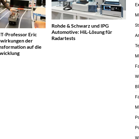
Ex
M
Rohde & Schwarz und IPG
St
Automotive: HiL-Lösung für
IT-Professor Eric
Ar
Radartests
swirkungen der
T
nsformation auf die
wicklung
M
Fa
W
Bl
F
M
P
Po
W