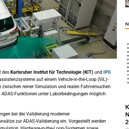
N
t des
Karlsruher Institut für Technologie (KIT)
und
IPG
assistenzsysteme auf einem Vehicle-in-the-Loop (ViL)-
 zwischen reiner Simulation und realen Fahrversuchen
er ADAS-Funktionen unter Laborbedingungen möglich
K
N
ungen bei der Validierung moderner
2
sätze zur ADAS-Validierung ein. Vorgestellt werden
timulation, Hardware-in-the-Loop-Systemen sowie