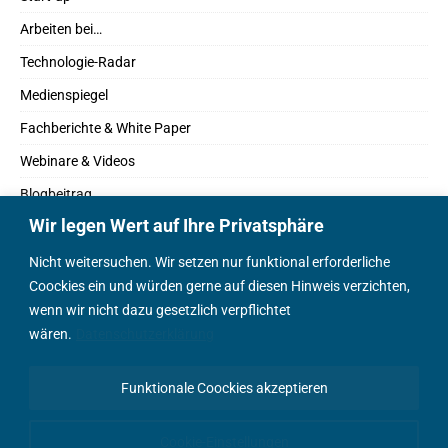
Arbeiten bei…
Technologie-Radar
Medienspiegel
Fachberichte & White Paper
Webinare & Videos
Blogbeitrag
Wir legen Wert auf Ihre Privatsphäre
Fachbücher
Marktreport
Nicht weitersuchen. Wir setzen nur funktional erforderliche
Coockies ein und würden gerne auf diesen Hinweis verzichten,
Podcasts
wenn wir nicht dazu gesetzlich verpflichtet
Positionspapier
wären.
Datenschutzerklärung
Wissenschaftsbeitrag
Funktionale Coockies akzeptieren
English Content
Cookie-Einstellungen