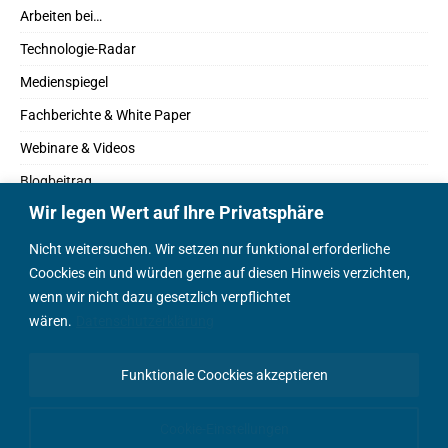
Arbeiten bei…
Technologie-Radar
Medienspiegel
Fachberichte & White Paper
Webinare & Videos
Blogbeitrag
Wir legen Wert auf Ihre Privatsphäre
Fachbücher
Marktreport
Nicht weitersuchen. Wir setzen nur funktional erforderliche
Coockies ein und würden gerne auf diesen Hinweis verzichten,
Podcasts
wenn wir nicht dazu gesetzlich verpflichtet
Positionspapier
wären.
Datenschutzerklärung
Wissenschaftsbeitrag
Funktionale Coockies akzeptieren
English Content
Cookie-Einstellungen