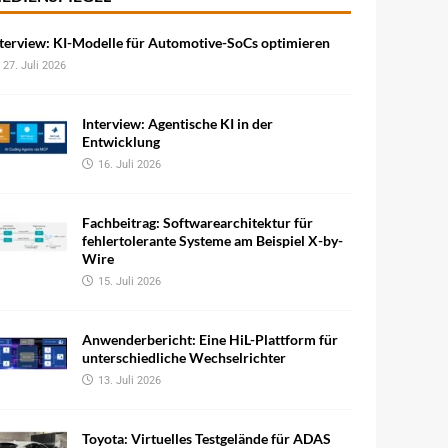
terview: KI-Modelle für Automotive-SoCs optimieren
27. Juli 2026
Interview: Agentische KI in der
Entwicklung
16. Juli 2026
Fachbeitrag: Softwarearchitektur für
fehlertolerante Systeme am Beispiel X-by-
Wire
15. Juli 2026
Anwenderbericht: Eine HiL-Plattform für
unterschiedliche Wechselrichter
13. Juli 2026
Toyota: Virtuelles Testgelände für ADAS