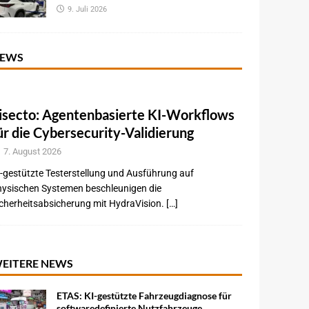
9. Juli 2026
EWS
isecto: Agentenbasierte KI-Workflows
ür die Cybersecurity-Validierung
7. August 2026
-gestützte Testerstellung und Ausführung auf
hysischen Systemen beschleunigen die
cherheitsabsicherung mit HydraVision. […]
EITERE NEWS
ETAS: KI-gestützte Fahrzeugdiagnose für
softwaredefinierte Nutzfahrzeuge