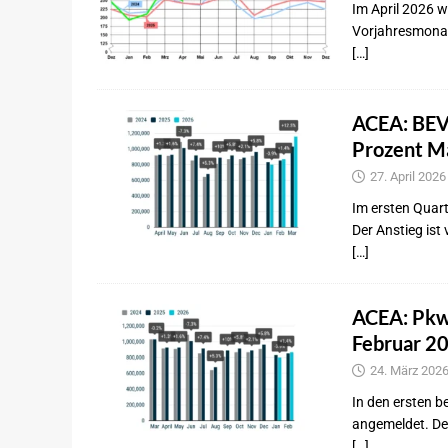
Im April 2026 
Vorjahresmonat
[…]
ACEA: BEVs
Prozent Ma
27. April 2026
Im ersten Quar
Der Anstieg ist
[…]
ACEA: Pkw-
Februar 20
24. März 202
In den ersten 
angemeldet. Der
[…]