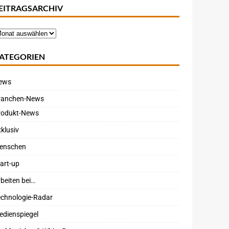
EITRAGSARCHIV
ATEGORIEN
ews
ranchen-News
rodukt-News
klusiv
enschen
art-up
beiten bei…
echnologie-Radar
edienspiegel