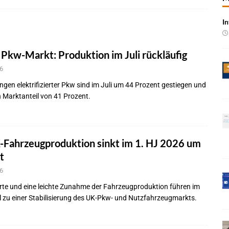
In
 Produktion im Juli rückläufig
BRANCHEN-NEWS
 qualifizieren NOR-Flash für KI-Cockpits
NEWS
Pkw-Markt: Produktion im Juli rückläufig
e bei Pkw-Neuzulassungen in Deutschland im Juli 2026
BRANCHEN-
6
gen elektrifizierter Pkw sind im Juli um 44 Prozent gestiegen und
 mit UNVI für die Bereitstellung autonomer Busse
BRANCHEN-NEWS
n Marktanteil von 41 Prozent.
ür autonome Uber-Fahrten in London
BRANCHEN-NEWS
n wächst kräftig – Auftragseingänge erreichen Rekordniveau
Fahrzeugproduktion sinkt im 1. HJ 2026 um
t
rung in der EMEA-Region neu
BRANCHEN-NEWS
6
rte KI-Workflows für die Cybersecurity-Validierung
NEWS
rte und eine leichte Zunahme der Fahrzeugproduktion führen im
l zu einer Stabilisierung des UK-Pkw- und Nutzfahrzeugmarkts.