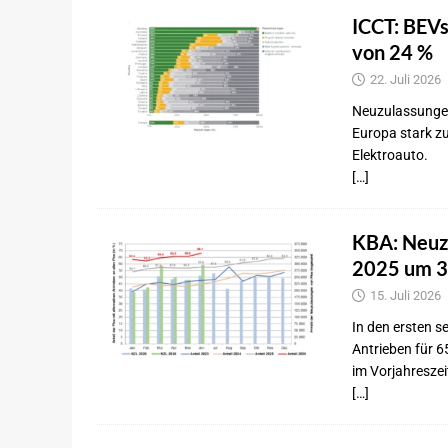
ICCT: BEVs
von 24 %
22. Juli 2026
Neuzulassungen
Europa stark zu
Elektroauto.
[…]
KBA: Neuzu
2025 um 3
15. Juli 2026
In den ersten 
Antrieben für 6
im Vorjahresze
[…]