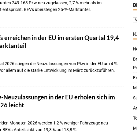
wurden 249.163 Pkw neu zugelassen, 2,7 % mehr als im
B
 entspricht. BEVs übersteigen 25-%-Marktanteil.
K
 erreichen in der EU im ersten Quartal 19,4
rktanteil
N
B
tal 2026 stiegen die Neuzulassungen von Pkw in der EU um 4 %.
P
 vor allem auf die starke Entwicklung im März zurückzuführen.
Ex
M
Neuzulassungen in der EU erholen sich im
St
26 leicht
Ar
6
T
beiden Monaten 2026 werden 1,2 % weniger Fahrzeuge neu
M
 BEVs-Anteil sinkt von 19,3 % auf 18,8 %.