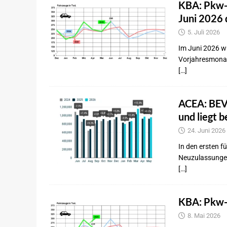
KBA: Pkw-
Juni 2026 
5. Juli 2026
Im Juni 2026 w
Vorjahresmonat.
[…]
ACEA: BEV-
und liegt 
24. Juni 2026
In den ersten f
Neuzulassungen
[…]
KBA: Pkw-
8. Mai 2026