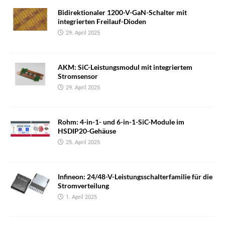
Bidirektionaler 1200-V-GaN-Schalter mit
integrierten Freilauf-Dioden
29. April 2025
AKM: SiC-Leistungsmodul mit integriertem
Stromsensor
29. April 2025
Rohm: 4-in-1- und 6-in-1-SiC-Module im
HSDIP20-Gehäuse
25. April 2025
Infineon: 24/48-V-Leistungsschalterfamilie für die
Stromverteilung
1. April 2025