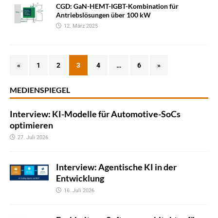
CGD: GaN-HEMT-IGBT-Kombination für
Antriebslösungen über 100 kW
12. März 2025
«
1
2
3
4
…
6
»
MEDIENSPIEGEL
Interview: KI-Modelle für Automotive-SoCs
optimieren
27. Juli 2026
Interview: Agentische KI in der
Entwicklung
16. Juli 2026