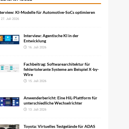
terview: KI-Modelle für Automotive-SoCs optimieren
27. Juli 2026
Interview: Agentische KI in der
Entwicklung
16. Juli 2026
Fachbeitrag: Softwarearchitektur für
fehlertolerante Systeme am Beispiel X-by-
Wire
15. Juli 2026
Anwenderbericht: Eine HiL-Plattform für
unterschiedliche Wechselrichter
13. Juli 2026
Toyota: Virtuelles Testgelände für ADAS