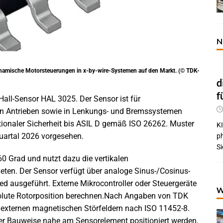
N
namische Motorsteuerungen in x-by-wire-Systemen auf den Markt. (© TDK-
d
f
Hall-Sensor HAL 3025. Der Sensor ist für
n Antrieben sowie in Lenkungs- und Bremssystemen
ionaler Sicherheit bis ASIL D gemäß ISO 26262. Muster
KI
 Quartal 2026 vorgesehen.
p
Si
0 Grad und nutzt dazu die vertikalen
en. Der Sensor verfügt über analoge Sinus-/Cosinus-
ed ausgeführt. Externe Mikrocontroller oder Steuergeräte
W
olute Rotorposition berechnen.Nach Angaben von TDK
r externen magnetischen Störfeldern nach ISO 11452-8.
er Bauweise nahe am Sensorelement positioniert werden,