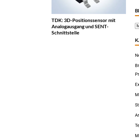
B
TDK: 3D-Positionssensor mit
Analogausgang und SENT-
Schnittstelle
K
N
B
P
Ex
M
St
Ar
T
M