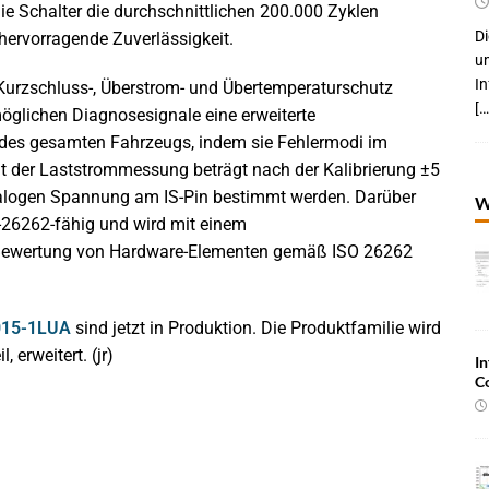
ie Schalter die durchschnittlichen 200.000 Zyklen
Di
hervorragende Zuverlässigkeit.
um
I
Kurzschluss-, Überstrom- und Übertemperaturschutz
[…
möglichen Diagnosesignale eine erweiterte
 des gesamten Fahrzeugs, indem sie Fehlermodi im
t der Laststrommessung beträgt nach der Kalibrierung ±5
nalogen Spannung am IS-Pin bestimmt werden. Darüber
W
h-26262-fähig und wird mit einem
e Bewertung von Hardware-Elementen gemäß ISO 26262
15-1LUA
sind jetzt in Produktion. Die Produktfamilie wird
erweitert. (jr)
In
C