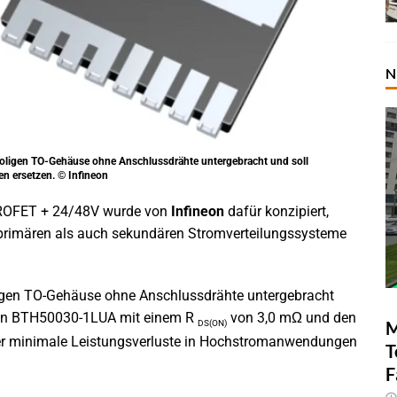
N
poligen TO-Gehäuse ohne Anschlussdrähte untergebracht und soll
n ersetzen. © Infineon
 PROFET + 24/48V wurde von
Infineon
dafür konzipiert,
primären als auch sekundären Stromverteilungssysteme
oligen TO-Gehäuse ohne Anschlussdrähte untergebracht
 den BTH50030-1LUA mit einem R
von 3,0 mΩ und den
M
DS(ON)
er minimale Leistungsverluste in Hochstromanwendungen
T
F