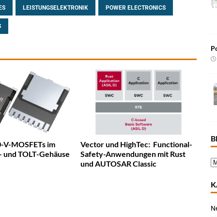
ES
LEISTUNGSELEKTRONIK
POWER ELECTRONICS
S
Po
B
50-V-MOSFETs im
Vector und HighTec: Functional-
- und TOLT-Gehäuse
Safety-Anwendungen mit Rust
und AUTOSAR Classic
K
N