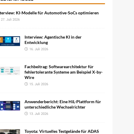
terview: KI-Modelle für Automotive-SoCs optimieren
27. Juli 2026
Interview: Agentische KI in der
Entwicklung
16. Juli 2026
Fachbeitrag: Softwarearchitektur für
fehlertolerante Systeme am Beispiel X-by-
Wire
15. Juli 2026
Anwenderbericht: Eine HiL-Plattform für
unterschiedliche Wechselrichter
13. Juli 2026
Toyota: Virtuelles Testgelände für ADAS