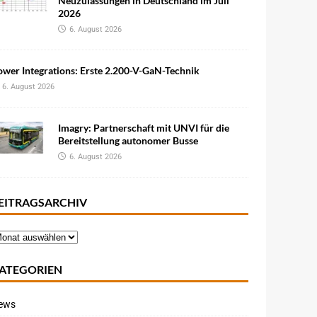
Neuzulassungen in Deutschland im Juli
2026
6. August 2026
wer Integrations: Erste 2.200-V-GaN-Technik
6. August 2026
Imagry: Partnerschaft mit UNVI für die
Bereitstellung autonomer Busse
6. August 2026
EITRAGSARCHIV
ATEGORIEN
ews