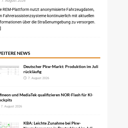
7. August 2026
e REM-Plattform nutzt anonymisierte Fahrzeugdaten,
 Fahrerassistenzsysteme kontinuierlich mit aktuellen
nformationen über die Straßenumgebung zu versorgen.
]
EITERE NEWS
Deutscher Pkw-Markt: Produktion im Juli
rückläufig
7. August 2026
fineon und MediaTek qualifizieren NOR-Flash für KI-
ockpits
7. August 2026
KBA: Leichte Zunahme bei Pkw-