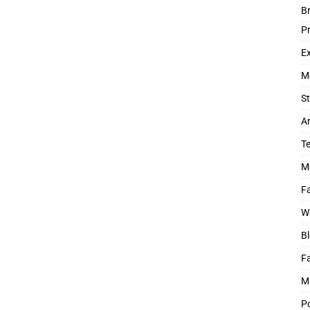
B
P
Ex
M
St
Ar
T
M
Fa
W
Bl
F
M
P