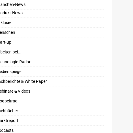
ranchen-News
rodukt-News
klusiv
enschen
art-up
beiten bei…
echnologie-Radar
edienspiegel
chberichte & White Paper
ebinare & Videos
ogbeitrag
achbücher
arktreport
odcasts