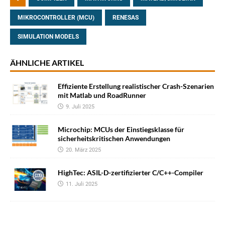
MIKROCONTROLLER (MCU)
RENESAS
SIMULATION MODELS
ÄHNLICHE ARTIKEL
Effiziente Erstellung realistischer Crash-Szenarien
mit Matlab und RoadRunner
9. Juli 2025
Microchip: MCUs der Einstiegsklasse für
sicherheitskritischen Anwendungen
20. März 2025
HighTec: ASIL-D-zertifizierter C/C++-Compiler
11. Juli 2025