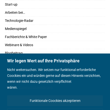
Start-up
Arbeiten bei…
Technologie-Radar
Medienspiegel
Fachberichte & White Paper
Webinare & Videos
Blogbeitrag
Wir legen Wert auf Ihre Privatsphäre
Fachbücher
Marktreport
Nicht weitersuchen. Wir setzen nur funktional erforderliche
Coockies ein und würden gerne auf diesen Hinweis verzichten,
Podcasts
wenn wir nicht dazu gesetzlich verpflichtet
Positionspapier
wären.
Datenschutzerklärung
Wissenschaftsbeitrag
Funktionale Coockies akzeptieren
English Content