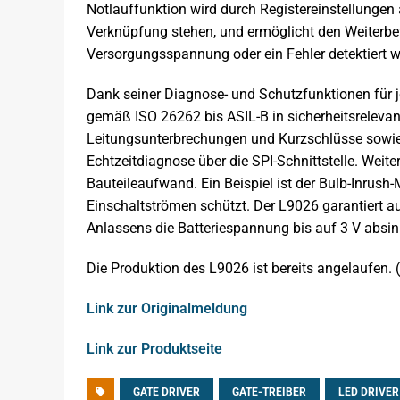
Notlauffunktion wird durch Registereinstellungen ak
Verknüpfung stehen, und ermöglicht den Weiterbet
Versorgungsspannung oder ein Fehler detektiert w
Dank seiner Diagnose- und Schutzfunktionen für 
gemäß ISO 26262 bis ASIL-B in sicherheitsrelev
Leitungsunterbrechungen und Kurzschlüsse sowie
Echtzeitdiagnose über die SPI-Schnittstelle. Weiter
Bauteileaufwand. Ein Beispiel ist der Bulb-Inrus
Einschaltströmen schützt. Der L9026 garantiert 
Anlassens die Batteriespannung bis auf 3 V absin
Die Produktion des L9026 ist bereits angelaufen. (
Link zur Originalmeldung
Link zur Produktseite
GATE DRIVER
GATE-TREIBER
LED DRIVER