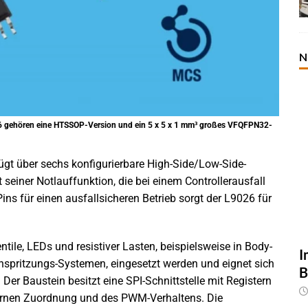
N
26 gehören eine HTSSOP-Version und ein 5 x 5 x 1 mm³ großes VFQFPN32-
ügt über sechs konfigurierbare High-Side/Low-Side-
einer Notlauffunktion, die bei einem Controllerausfall
ns für einen ausfallsicheren Betrieb sorgt der L9026 für
ile, LEDs und resistiver Lasten, beispielsweise in Body-
I
inspritzungs-Systemen, eingesetzt werden und eignet sich
B
. Der Baustein besitzt eine SPI-Schnittstelle mit Registern
ternen Zuordnung und des PWM-Verhaltens. Die