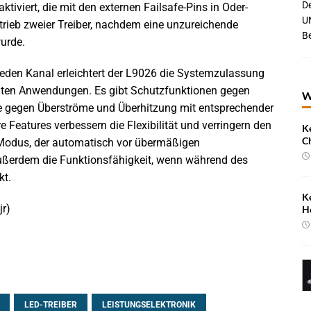
De
tiviert, die mit den externen Failsafe-Pins in Oder-
UN
rieb zweier Treiber, nachdem eine unzureichende
B
urde.
jeden Kanal erleichtert der L9026 die Systemzulassung
anten Anwendungen. Es gibt Schutzfunktionen gegen
W
 gegen Überströme und Überhitzung mit entsprechender
e Features verbessern die Flexibilität und verringern den
K
C
h-Modus, der automatisch vor übermäßigen
außerdem die Funktionsfähigkeit, wenn während des
kt.
K
jr)
H
LED-TREIBER
LEISTUNGSELEKTRONIK