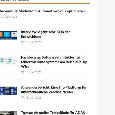
terview: KI-Modelle für Automotive-SoCs optimieren
27. Juli 2026
Interview: Agentische KI in der
Entwicklung
16. Juli 2026
Fachbeitrag: Softwarearchitektur für
fehlertolerante Systeme am Beispiel X-by-
Wire
15. Juli 2026
Anwenderbericht: Eine HiL-Plattform für
unterschiedliche Wechselrichter
13. Juli 2026
Toyota: Virtuelles Testgelände für ADAS