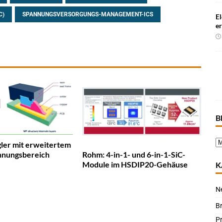
C)
SPANNUNGSVERSORGUNGS-MANAGEMENT-ICS
El
e
B
gler mit erweitertem
Rohm: 4-in-1- und 6-in-1-SiC-
nnungsbereich
Module im HSDIP20-Gehäuse
K
N
B
P