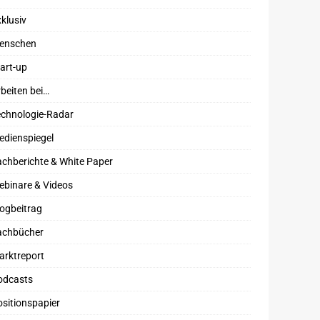
klusiv
enschen
art-up
beiten bei…
echnologie-Radar
edienspiegel
chberichte & White Paper
ebinare & Videos
ogbeitrag
achbücher
arktreport
odcasts
sitionspapier