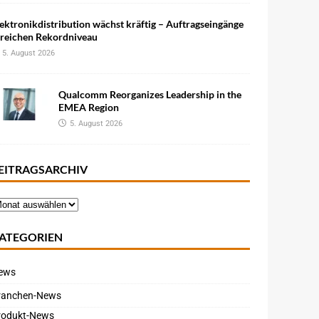
ektronikdistribution wächst kräftig – Auftragseingänge
rreichen Rekordniveau
5. August 2026
Qualcomm Reorganizes Leadership in the
EMEA Region
5. August 2026
EITRAGSARCHIV
ATEGORIEN
ews
ranchen-News
rodukt-News