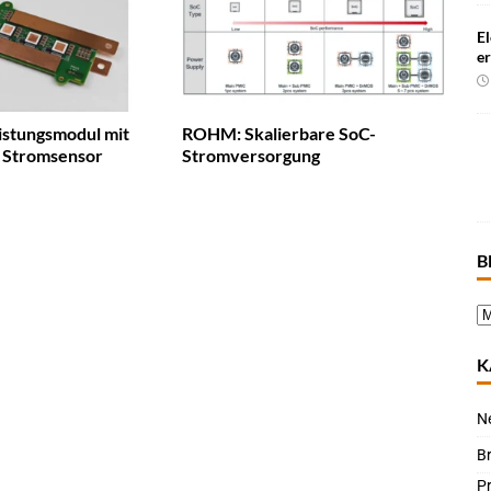
El
e
istungsmodul mit
ROHM: Skalierbare SoC-
m Stromsensor
Stromversorgung
B
K
N
B
P