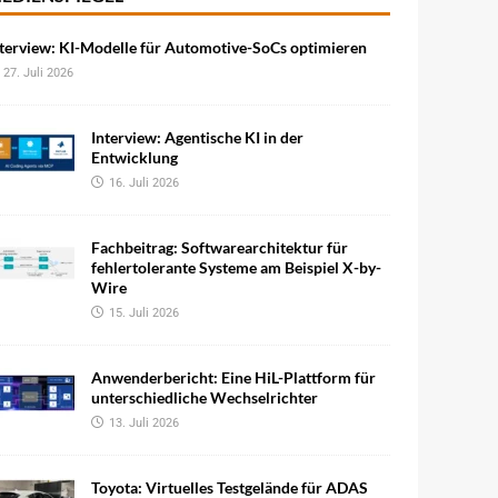
terview: KI-Modelle für Automotive-SoCs optimieren
27. Juli 2026
Interview: Agentische KI in der
Entwicklung
16. Juli 2026
Fachbeitrag: Softwarearchitektur für
fehlertolerante Systeme am Beispiel X-by-
Wire
15. Juli 2026
Anwenderbericht: Eine HiL-Plattform für
unterschiedliche Wechselrichter
13. Juli 2026
Toyota: Virtuelles Testgelände für ADAS