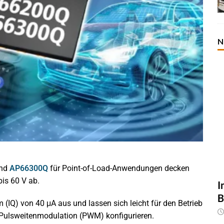
N
nd
AP66300Q
für Point-of-Load-Anwendungen decken
is 60 V ab.
I
B
 (IQ) von 40 μA aus und lassen sich leicht für den Betrieb
Pulsweitenmodulation (PWM) konfigurieren.