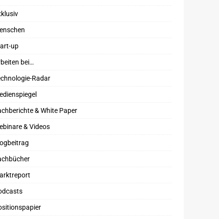
klusiv
enschen
art-up
beiten bei…
echnologie-Radar
edienspiegel
chberichte & White Paper
ebinare & Videos
ogbeitrag
achbücher
arktreport
odcasts
sitionspapier