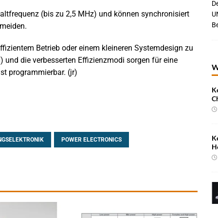
De
haltfrequenz (bis zu 2,5 MHz) und können synchronisiert
UN
B
meiden.
ffizientem Betrieb oder einem kleineren Systemdesign zu
 und die verbesserten Effizienzmodi sorgen für eine
W
ist programmierbar. (jr)
K
C
K
NGSELEKTRONIK
POWER ELECTRONICS
H