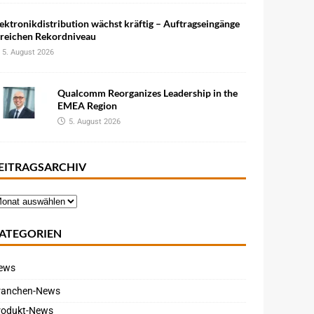
ektronikdistribution wächst kräftig – Auftragseingänge
rreichen Rekordniveau
5. August 2026
Qualcomm Reorganizes Leadership in the
EMEA Region
5. August 2026
EITRAGSARCHIV
ATEGORIEN
ews
ranchen-News
rodukt-News