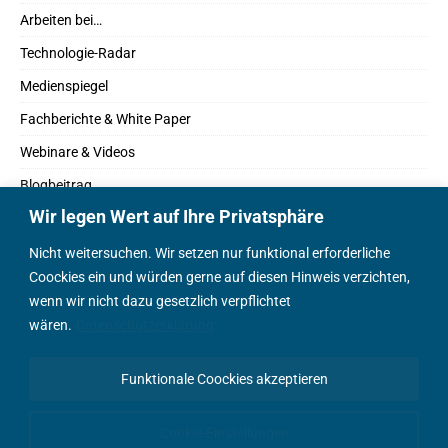
Arbeiten bei…
Technologie-Radar
Medienspiegel
Fachberichte & White Paper
Webinare & Videos
Blogbeitrag
Wir legen Wert auf Ihre Privatsphäre
Fachbücher
Marktreport
Nicht weitersuchen. Wir setzen nur funktional erforderliche
Coockies ein und würden gerne auf diesen Hinweis verzichten,
Podcasts
wenn wir nicht dazu gesetzlich verpflichtet
Positionspapier
wären.
Datenschutzerklärung
Wissenschaftsbeitrag
Funktionale Coockies akzeptieren
English Content
Cookie-Einstellungen