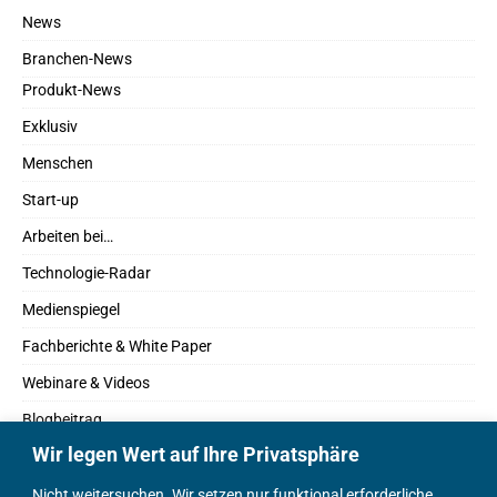
News
Branchen-News
Produkt-News
Exklusiv
Menschen
Start-up
Arbeiten bei…
Technologie-Radar
Medienspiegel
Fachberichte & White Paper
Webinare & Videos
Blogbeitrag
Wir legen Wert auf Ihre Privatsphäre
Fachbücher
Marktreport
Nicht weitersuchen. Wir setzen nur funktional erforderliche