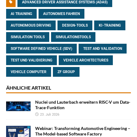
ADVANCED DRIVER ASSISTANCE SYSTEMS (ADAS)
AI TRAINING
AUTONOMES FAHREN
AUTONOMOUS DRIVING
DESIGN-TOOLS
KI-TRAINING
SIMULATION TOOLS
SIMULATIONSTOOLS
SOFTWARE DEFINED VEHICLE (SDV)
TEST AND VALIDATION
TEST UND VALIDIERUNG
VEHICLE ARCHITECTURES
VEHICLE COMPUTER
ZF GROUP
ÄHNLICHE ARTIKEL
Nuclei und Lauterbach erweitern RISC-V um Data-
Trace-Funktion
23. Juli 2026
Webinar: Transforming Automotive Engineering –
The Model-based Software Factory