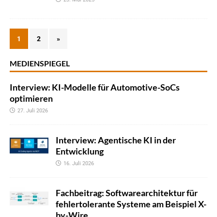
1
2
»
MEDIENSPIEGEL
Interview: KI-Modelle für Automotive-SoCs
optimieren
27. Juli 2026
Interview: Agentische KI in der
Entwicklung
16. Juli 2026
Fachbeitrag: Softwarearchitektur für
fehlertolerante Systeme am Beispiel X-
by-Wire