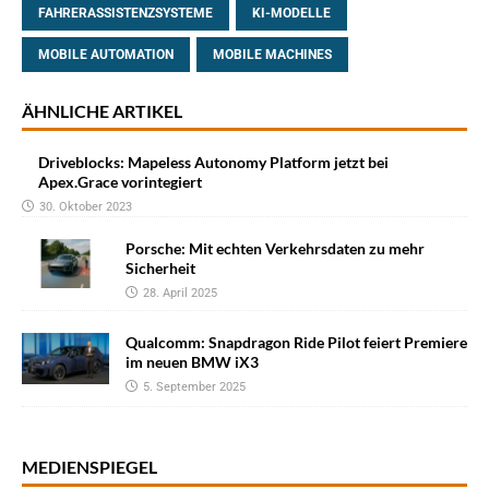
FAHRERASSISTENZSYSTEME
KI-MODELLE
MOBILE AUTOMATION
MOBILE MACHINES
ÄHNLICHE ARTIKEL
Driveblocks: Mapeless Autonomy Platform jetzt bei
Apex.Grace vorintegiert
30. Oktober 2023
Porsche: Mit echten Verkehrsdaten zu mehr
Sicherheit
28. April 2025
Qualcomm: Snapdragon Ride Pilot feiert Premiere
im neuen BMW iX3
5. September 2025
MEDIENSPIEGEL