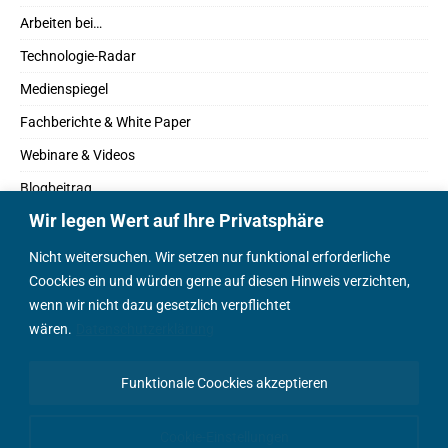
Arbeiten bei…
Technologie-Radar
Medienspiegel
Fachberichte & White Paper
Webinare & Videos
Blogbeitrag
Wir legen Wert auf Ihre Privatsphäre
Fachbücher
Marktreport
Nicht weitersuchen. Wir setzen nur funktional erforderliche
Coockies ein und würden gerne auf diesen Hinweis verzichten,
Podcasts
wenn wir nicht dazu gesetzlich verpflichtet
Positionspapier
wären.
Datenschutzerklärung
Wissenschaftsbeitrag
Funktionale Coockies akzeptieren
English Content
Cookie-Einstellungen