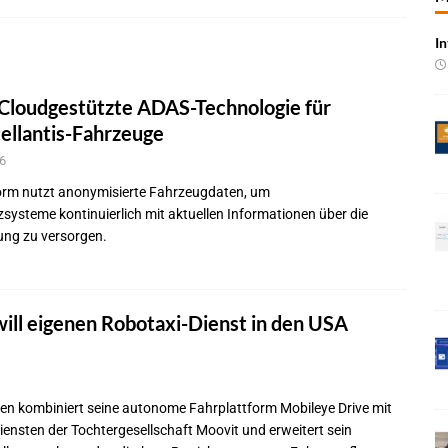
In
 Produktion im Juli rückläufig
BRANCHEN-NEWS
 qualifizieren NOR-Flash für KI-Cockpits
NEWS
Cloudgestützte ADAS-Technologie für
e bei Pkw-Neuzulassungen in Deutschland im Juli 2026
BRANCHEN-
tellantis-Fahrzeuge
6
 mit UNVI für die Bereitstellung autonomer Busse
BRANCHEN-NEWS
orm nutzt anonymisierte Fahrzeugdaten, um
systeme kontinuierlich mit aktuellen Informationen über die
ür autonome Uber-Fahrten in London
BRANCHEN-NEWS
ng zu versorgen.
n wächst kräftig – Auftragseingänge erreichen Rekordniveau
rung in der EMEA-Region neu
BRANCHEN-NEWS
ill eigenen Robotaxi-Dienst in den USA
rte KI-Workflows für die Cybersecurity-Validierung
NEWS
n kombiniert seine autonome Fahrplattform Mobileye Drive mit
iensten der Tochtergesellschaft Moovit und erweitert sein