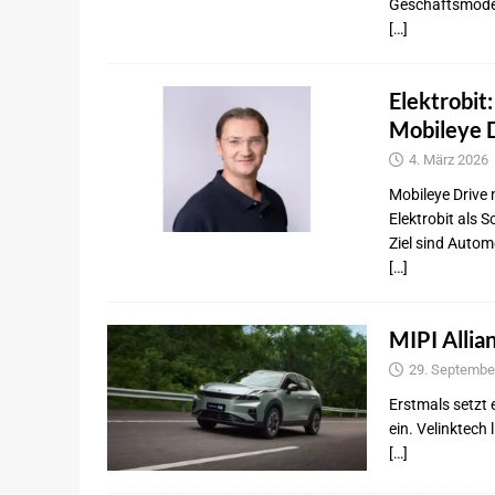
Geschäftsmodel
[…]
Elektrobit
Mobileye 
4. März 2026
Mobileye Drive
Elektrobit als
Ziel sind Autom
[…]
MIPI Allia
29. Septembe
Erstmals setzt
ein. Velinktech
[…]