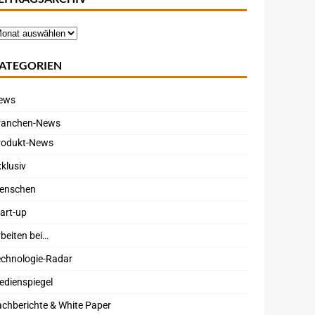
ATEGORIEN
ews
ranchen-News
rodukt-News
klusiv
enschen
art-up
beiten bei…
echnologie-Radar
edienspiegel
chberichte & White Paper