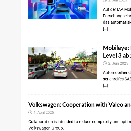
2. Juli 2025
Auf der IAA Mo
Forschungseinr
das automatisie
[…]
Mobileye: 
Level 3 ab
2. Juni 2025
Automobilherste
serienreifes S
[…]
Volkswagen: Cooperation with Valeo a
1. April 2025
Collaboration is intended to reduce complexity and opti
Volkswagen Group.