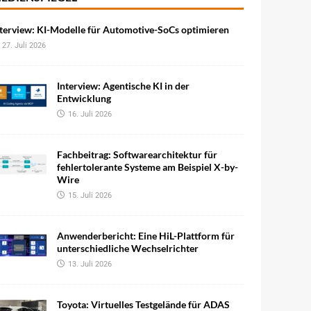
terview: KI-Modelle für Automotive-SoCs optimieren
27. Juli 2026
Interview: Agentische KI in der
Entwicklung
16. Juli 2026
Fachbeitrag: Softwarearchitektur für
fehlertolerante Systeme am Beispiel X-by-
Wire
15. Juli 2026
Anwenderbericht: Eine HiL-Plattform für
unterschiedliche Wechselrichter
13. Juli 2026
Toyota: Virtuelles Testgelände für ADAS