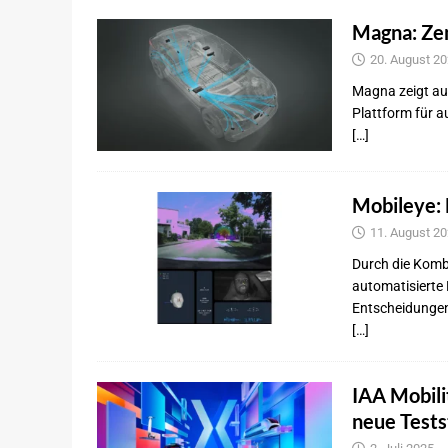
Magna: Zen
20. August 2
Magna zeigt auf
Plattform für a
[…]
Mobileye:
11. August 2
Durch die Komb
automatisierte
Entscheidungen
[…]
IAA Mobili
neue Tests