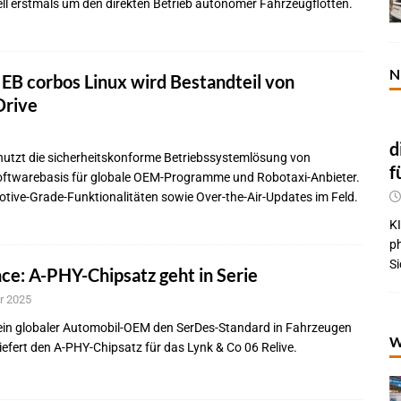
l erstmals um den direkten Betrieb autonomer Fahrzeugflotten.
N
: EB corbos Linux wird Bestandteil von
Drive
d
 nutzt die sicherheitskonforme Betriebssystemlösung von
f
 Softwarebasis für globale OEM-Programme und Robotaxi-Anbieter.
otive-Grade-Funktionalitäten sowie Over-the-Air-Updates im Feld.
KI
p
Si
nce: A-PHY-Chipsatz geht in Serie
r 2025
 ein globaler Automobil-OEM den SerDes-Standard in Fahrzeugen
W
 liefert den A-PHY-Chipsatz für das Lynk & Co 06 Relive.