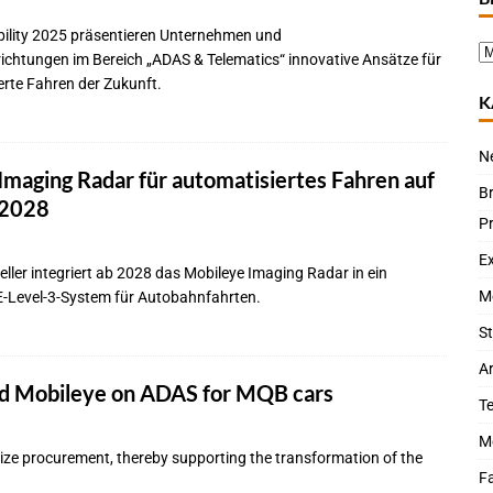
bility 2025 präsentieren Unternehmen und
ichtungen im Bereich „ADAS & Telematics“ innovative Ansätze für
rte Fahren der Zukunft.
K
N
Imaging Radar für automatisiertes Fahren auf
B
 2028
P
Ex
ller integriert ab 2028 das Mobileye Imaging Radar in ein
M
AE-Level-3-System für Autobahnfahrten.
St
Ar
nd Mobileye on ADAS for MQB cars
T
M
mize procurement, thereby supporting the transformation of the
Fa