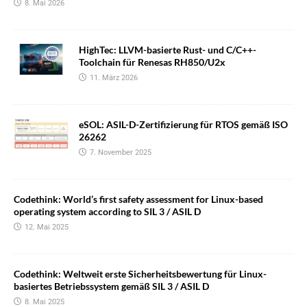
8. Mai 2026
HighTec: LLVM-basierte Rust- und C/C++-
Toolchain für Renesas RH850/U2x
11. März 2026
eSOL: ASIL-D-Zertifizierung für RTOS gemäß ISO
26262
7. November 2025
Codethink: World’s first safety assessment for Linux-based
operating system according to SIL 3 / ASIL D
12. Mai 2025
Codethink: Weltweit erste Sicherheitsbewertung für Linux-
basiertes Betriebssystem gemäß SIL 3 / ASIL D
8. Mai 2025