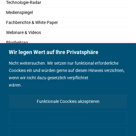
Technologie-Radar
Medienspiegel
Fachberichte & White Paper
Webinare & Videos
Blogbeitrag
Wir legen Wert auf Ihre Privatsphäre
Fachbücher
Marktreport
Nicht weitersuchen. Wir setzen nur funktional erforderliche
Coockies ein und würden gerne auf diesen Hinweis verzichten,
Podcasts
wenn wir nicht dazu gesetzlich verpflichtet
Positionspapier
wären.
Datenschutzerklärung
Wissenschaftsbeitrag
Funktionale Coockies akzeptieren
English Content
Cookie-Einstellungen
Alle ablehnen