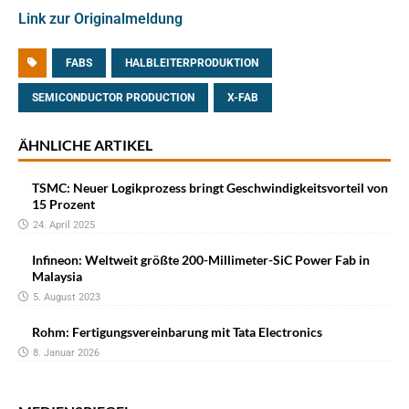
Link zur Originalmeldung
FABS
HALBLEITERPRODUKTION
SEMICONDUCTOR PRODUCTION
X-FAB
ÄHNLICHE ARTIKEL
TSMC: Neuer Logikprozess bringt Geschwindigkeitsvorteil von
15 Prozent
24. April 2025
Infineon: Weltweit größte 200-Millimeter-SiC Power Fab in
Malaysia
5. August 2023
Rohm: Fertigungsvereinbarung mit Tata Electronics
8. Januar 2026