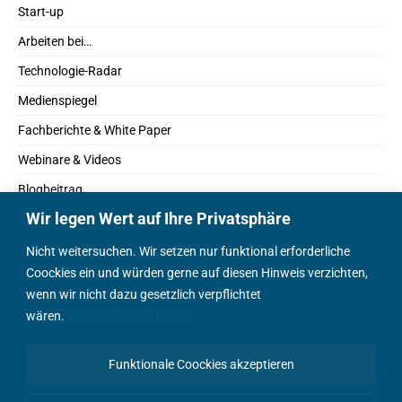
Start-up
Arbeiten bei…
Technologie-Radar
Medienspiegel
Fachberichte & White Paper
Webinare & Videos
Blogbeitrag
Wir legen Wert auf Ihre Privatsphäre
Fachbücher
Marktreport
Nicht weitersuchen. Wir setzen nur funktional erforderliche
Coockies ein und würden gerne auf diesen Hinweis verzichten,
Podcasts
wenn wir nicht dazu gesetzlich verpflichtet
Positionspapier
wären.
Datenschutzerklärung
Wissenschaftsbeitrag
Funktionale Coockies akzeptieren
English Content