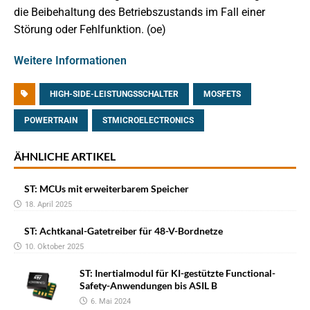
die Beibehaltung des Betriebszustands im Fall einer
Störung oder Fehlfunktion. (oe)
Weitere Informationen
HIGH-SIDE-LEISTUNGSSCHALTER
MOSFETS
POWERTRAIN
STMICROELECTRONICS
ÄHNLICHE ARTIKEL
ST: MCUs mit erweiterbarem Speicher
18. April 2025
ST: Achtkanal-Gatetreiber für 48-V-Bordnetze
10. Oktober 2025
ST: Inertialmodul für KI-gestützte Functional-
Safety-Anwendungen bis ASIL B
6. Mai 2024