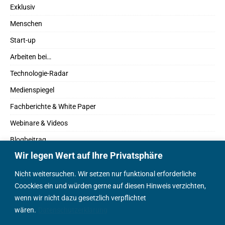
Exklusiv
Menschen
Start-up
Arbeiten bei…
Technologie-Radar
Medienspiegel
Fachberichte & White Paper
Webinare & Videos
Blogbeitrag
Wir legen Wert auf Ihre Privatsphäre
Fachbücher
Marktreport
Nicht weitersuchen. Wir setzen nur funktional erforderliche
Coockies ein und würden gerne auf diesen Hinweis verzichten,
Podcasts
wenn wir nicht dazu gesetzlich verpflichtet
Positionspapier
wären.
Datenschutzerklärung
Wissenschaftsbeitrag