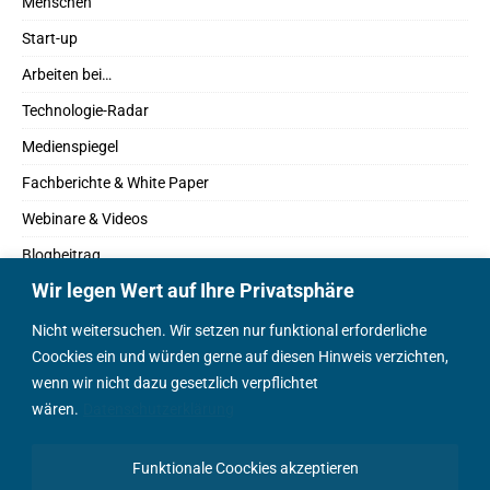
Menschen
Start-up
Arbeiten bei…
Technologie-Radar
Medienspiegel
Fachberichte & White Paper
Webinare & Videos
Blogbeitrag
Wir legen Wert auf Ihre Privatsphäre
Fachbücher
Marktreport
Nicht weitersuchen. Wir setzen nur funktional erforderliche
Coockies ein und würden gerne auf diesen Hinweis verzichten,
Podcasts
wenn wir nicht dazu gesetzlich verpflichtet
Positionspapier
wären.
Datenschutzerklärung
Wissenschaftsbeitrag
Funktionale Coockies akzeptieren
English Content