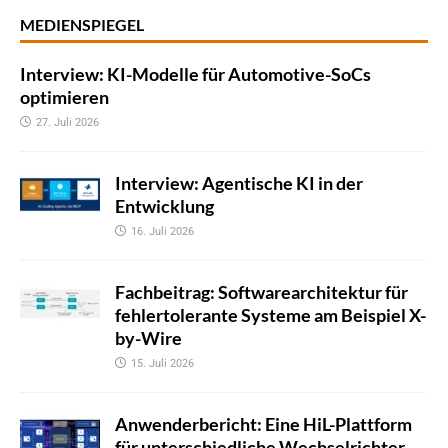
MEDIENSPIEGEL
Interview: KI-Modelle für Automotive-SoCs
optimieren
27. Juli 2026
Interview: Agentische KI in der
Entwicklung
16. Juli 2026
Fachbeitrag: Softwarearchitektur für
fehlertolerante Systeme am Beispiel X-
by-Wire
15. Juli 2026
Anwenderbericht: Eine HiL-Plattform
für unterschiedliche Wechselrichter