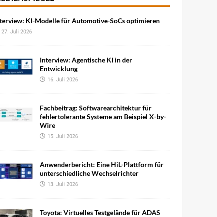
terview: KI-Modelle für Automotive-SoCs optimieren
27. Juli 2026
Interview: Agentische KI in der
Entwicklung
16. Juli 2026
Fachbeitrag: Softwarearchitektur für
fehlertolerante Systeme am Beispiel X-by-
Wire
15. Juli 2026
Anwenderbericht: Eine HiL-Plattform für
unterschiedliche Wechselrichter
13. Juli 2026
Toyota: Virtuelles Testgelände für ADAS