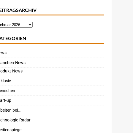
EITRAGSARCHIV
ATEGORIEN
ews
ranchen-News
rodukt-News
klusiv
enschen
art-up
beiten bei…
echnologie-Radar
edienspiegel