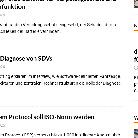
rfunktion
026
ird für den Verpolungsschutz eingesetzt, der Schäden durch
N
chließen der Batterie verhindert.
d
 Diagnose von SDVs
f
026
fting erklären im Interview, wie Software-definierten Fahrzeuge,
KI
ekturen und zentralen Rechnerstrukturen die Rolle der Diagnose
p
Si
em Protocol soll ISO-Norm werden
W
026
 Protocol (OSP) vernetzt bis zu 1.000 intelligente Knoten über