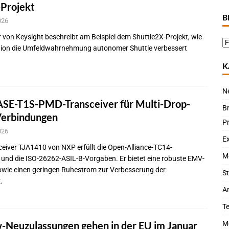
-Projekt
B
026
von Keysight beschreibt am Beispiel dem Shuttle2X-Projekt, wie
ion die Umfeldwahrnehmung autonomer Shuttle verbessert
K
N
SE-T1S-PMD-Transceiver für Multi-Drop-
B
Verbindungen
P
026
Ex
eiver TJA1410 von NXP erfüllt die Open-Alliance-TC14-
M
 und die ISO-26262-ASIL-B-Vorgaben. Er bietet eine robuste EMV-
wie einen geringen Ruhestrom zur Verbesserung der
St
.
Ar
T
-Neuzulassungen gehen in der EU im Januar
M