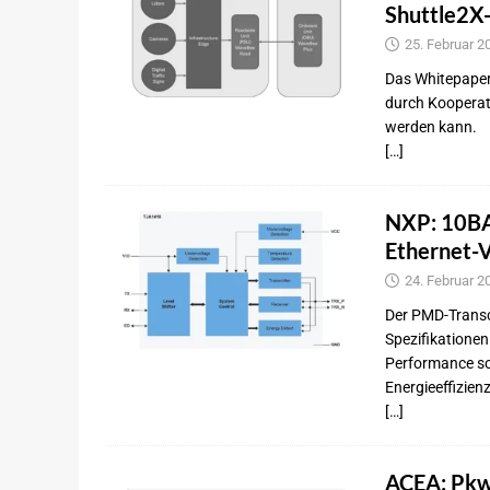
Shuttle2X
25. Februar 2
Das Whitepaper 
durch Kooperat
werden kann.
[…]
NXP: 10BA
Ethernet-
24. Februar 2
Der PMD-Transc
Spezifikationen
Performance so
Energieeffizienz
[…]
ACEA: Pkw