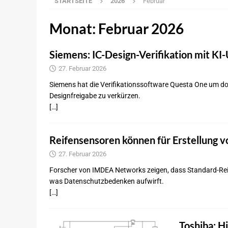
STARTSEITE
2026
Februar
NEWS
[ 7. August 2026 ]
Deutscher Pkw-Markt:
Monat:
Februar 2026
[ 7. August 2026 ]
Infineon und MediaTek
Siemens: IC-Design-Verifikation mit KI
[ 6. August 2026 ]
KBA: Leichte Zunahm
27. Februar 2026
NEWS
Siemens hat die Verifikationssoftware Questa One um do
[ 6. August 2026 ]
Imagry: Partnerschaft
Designfreigabe zu verkürzen.
[…]
[ 5. August 2026 ]
Uber: Grünes Licht f
[ 5. August 2026 ]
Elektronikdistributio
Reifensensoren können für Erstellung 
BRANCHEN-NEWS
27. Februar 2026
[ 5. August 2026 ]
Qualcomm ordnet Füh
Forscher von IMDEA Networks zeigen, dass Standard-Re
[ 7. August 2026 ]
disecto: Agentenbasie
was Datenschutzbedenken aufwirft.
[…]
Toshiba: H