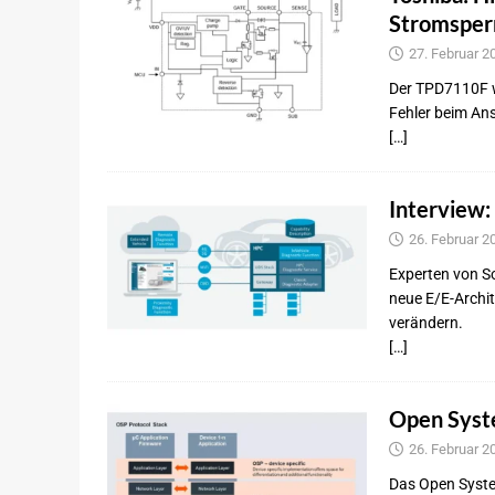
Stromsper
27. Februar 2
Der TPD7110F w
Fehler beim Ans
[…]
Interview:
26. Februar 2
Experten von So
neue E/E-Archit
verändern.
[…]
Open Syst
26. Februar 2
Das Open System