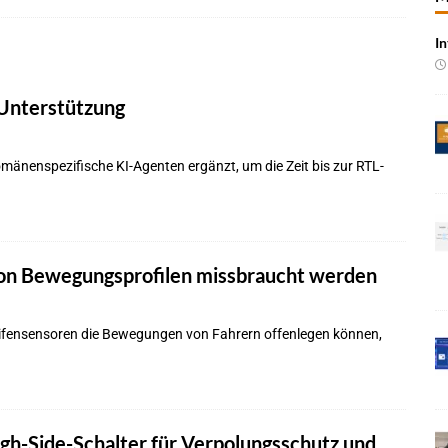
In
 Produktion im Juli rückläufig
BRANCHEN-NEWS
 qualifizieren NOR-Flash für KI-Cockpits
NEWS
-Unterstützung
e bei Pkw-Neuzulassungen in Deutschland im Juli 2026
BRANCHEN-
mänenspezifische KI-Agenten ergänzt, um die Zeit bis zur RTL-
 mit UNVI für die Bereitstellung autonomer Busse
BRANCHEN-NEWS
ür autonome Uber-Fahrten in London
BRANCHEN-NEWS
n wächst kräftig – Auftragseingänge erreichen Rekordniveau
von Bewegungsprofilen missbraucht werden
rung in der EMEA-Region neu
BRANCHEN-NEWS
ifensensoren die Bewegungen von Fahrern offenlegen können,
rte KI-Workflows für die Cybersecurity-Validierung
NEWS
igh-Side-Schalter für Verpolungsschutz und