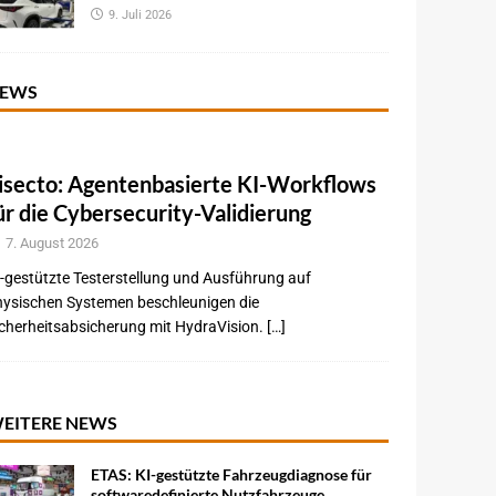
9. Juli 2026
EWS
isecto: Agentenbasierte KI-Workflows
ür die Cybersecurity-Validierung
7. August 2026
-gestützte Testerstellung und Ausführung auf
hysischen Systemen beschleunigen die
cherheitsabsicherung mit HydraVision. […]
EITERE NEWS
ETAS: KI-gestützte Fahrzeugdiagnose für
softwaredefinierte Nutzfahrzeuge