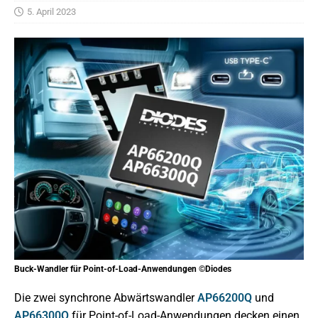
5. April 2023
Buck-Wandler für Point-of-Load-Anwendungen ©Diodes
Die zwei synchrone Abwärtswandler
AP66200Q
und
AP66300Q
für Point-of-Load-Anwendungen decken einen