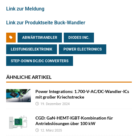
Link zur Meldung
Link zur Produktseite Buck-Wandler
ABWÄRTSWANDLER
DIODES INC.
LEISTUNGSELEKTRONIK
POWER ELECTRONICS
STEP-DOWN DC/DC CONVERTERS
ÄHNLICHE ARTIKEL
Power Integrations: 1.700-V-AC/DC-Wandler-ICs
mit großer Kriechstrecke
19. Dezember 2024
CGD: GaN-HEMT-IGBT-Kombination für
Antriebslösungen über 100 kW
12. März 2025