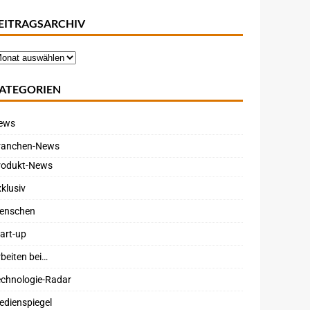
EITRAGSARCHIV
ATEGORIEN
ews
ranchen-News
rodukt-News
klusiv
enschen
art-up
beiten bei…
echnologie-Radar
edienspiegel