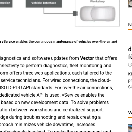
N
m vService enables the continuous maintenance of vehicles over-the-air and
d
f
 diagnostics and software updates from
Vector
that offers
nnectivity to perform diagnostics, fleet monitoring and
rm offers three web applications, each tailored to the
KI
service technicians. For wired connections, the cloud-
p
Si
SO D-PDU API standards. For over-the-air connections,
dedicated vehicle API is used. vService enables the
nt based on new development data. To solve problems
oration between workshops and centralized support.
W
dge during troubleshooting and repair, creating a
approach minimizes vehicle downtime, increases
he professionals involved. To make the management and