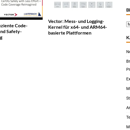
B
Vector: Mess- und Logging-
iziente Code-
Kernel für x64- und ARM64-
nd Safety-
basierte Plattformen
ng
K
N
B
P
Ex
M
St
Ar
T
M