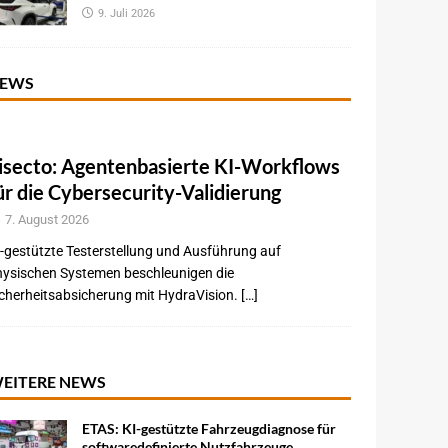
9. Juli 2026
EWS
isecto: Agentenbasierte KI-Workflows
ür die Cybersecurity-Validierung
7. August 2026
-gestützte Testerstellung und Ausführung auf
hysischen Systemen beschleunigen die
cherheitsabsicherung mit HydraVision. […]
EITERE NEWS
ETAS: KI-gestützte Fahrzeugdiagnose für
softwaredefinierte Nutzfahrzeuge