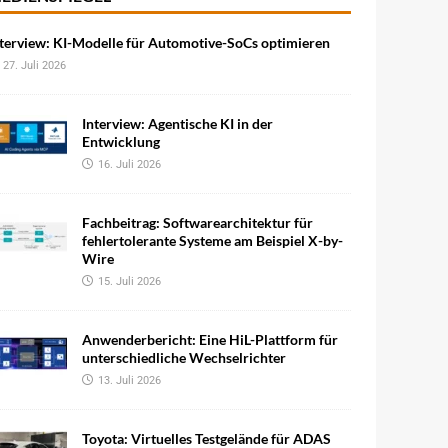
terview: KI-Modelle für Automotive-SoCs optimieren
27. Juli 2026
Interview: Agentische KI in der
Entwicklung
16. Juli 2026
Fachbeitrag: Softwarearchitektur für
fehlertolerante Systeme am Beispiel X-by-
Wire
15. Juli 2026
Anwenderbericht: Eine HiL-Plattform für
unterschiedliche Wechselrichter
13. Juli 2026
Toyota: Virtuelles Testgelände für ADAS