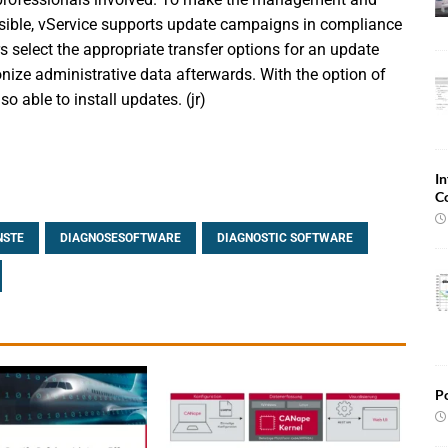
ssible, vService supports update campaigns in compliance
select the appropriate transfer options for an update
ize administrative data afterwards. With the option of
 able to install updates. (jr)
In
C
NSTE
DIAGNOSESOFTWARE
DIAGNOSTIC SOFTWARE
Po