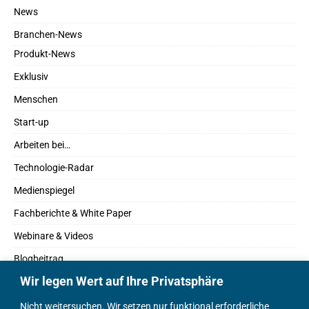
News
Branchen-News
Produkt-News
Exklusiv
Menschen
Start-up
Arbeiten bei…
Technologie-Radar
Medienspiegel
Fachberichte & White Paper
Webinare & Videos
Blogbeitrag
Wir legen Wert auf Ihre Privatsphäre
Fachbücher
Marktreport
Nicht weitersuchen. Wir setzen nur funktional erforderliche