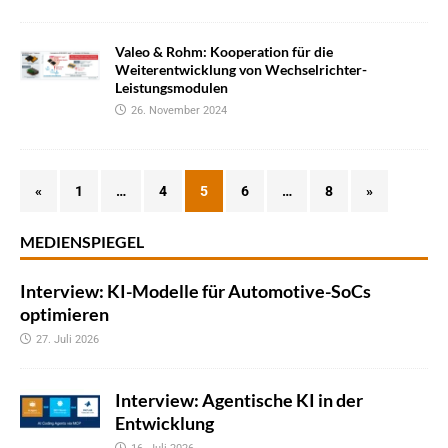
Valeo & Rohm: Kooperation für die
Weiterentwicklung von Wechselrichter-
Leistungsmodulen
26. November 2024
«
1
…
4
5
6
…
8
»
MEDIENSPIEGEL
Interview: KI-Modelle für Automotive-SoCs
optimieren
27. Juli 2026
Interview: Agentische KI in der
Entwicklung