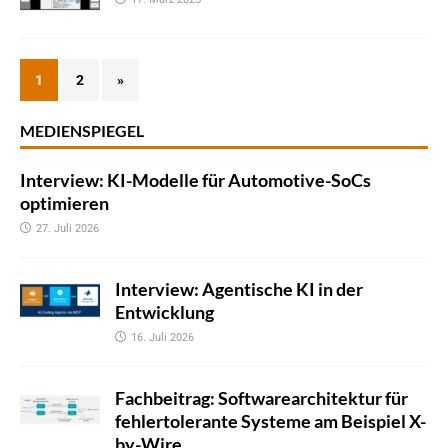
1
2
»
MEDIENSPIEGEL
Interview: KI-Modelle für Automotive-SoCs
optimieren
27. Juli 2026
Interview: Agentische KI in der
Entwicklung
16. Juli 2026
Fachbeitrag: Softwarearchitektur für
fehlertolerante Systeme am Beispiel X-
by-Wire