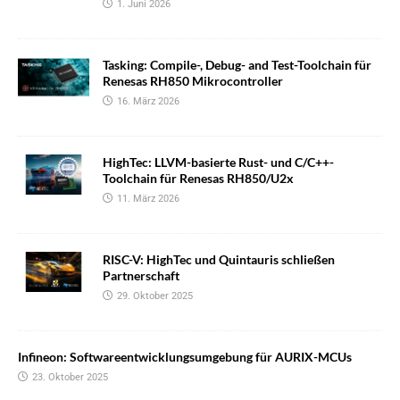
1. Juni 2026
Tasking: Compile-, Debug- and Test-Toolchain für
Renesas RH850 Mikrocontroller
16. März 2026
HighTec: LLVM-basierte Rust- und C/C++-
Toolchain für Renesas RH850/U2x
11. März 2026
RISC-V: HighTec und Quintauris schließen
Partnerschaft
29. Oktober 2025
Infineon: Softwareentwicklungsumgebung für AURIX-MCUs
23. Oktober 2025