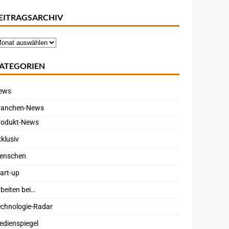
EITRAGSARCHIV
ATEGORIEN
ews
ranchen-News
rodukt-News
klusiv
enschen
art-up
beiten bei…
echnologie-Radar
edienspiegel