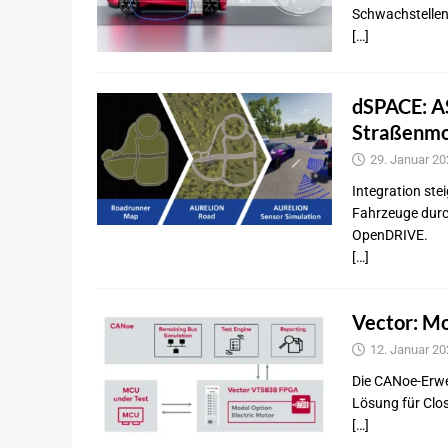
Schwachstellen 
[…]
dSPACE: A
Straßenmo
29. Januar 20
Integration ste
Fahrzeuge dur
OpenDRIVE.
[…]
Vector: M
12. Januar 20
Die CANoe-Erwei
Lösung für Clo
[…]