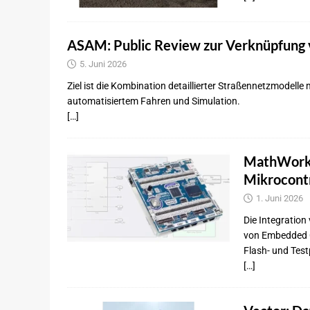
ASAM: Public Review zur Verknüpfun
5. Juni 2026
Ziel ist die Kombination detaillierter Straßennetzmodel
automatisiertem Fahren und Simulation.
[…]
MathWorks
Mikrocontr
1. Juni 2026
Die Integration
von Embedded C
Flash- und Tes
[…]