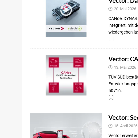
Vector: Da
20. Mai 2026
CANoe, DYNA4 u
integriert, mit
wiedergeben la
[…]
Vector: CA
13. Mai 2026
TÜV SÜD bestäti
Entwicklungspr
50716.
[…]
Vector: Se
15. April 2026
Vector erweite