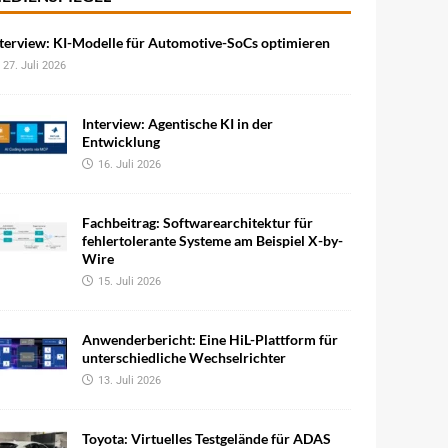
terview: KI-Modelle für Automotive-SoCs optimieren
27. Juli 2026
Interview: Agentische KI in der
Entwicklung
16. Juli 2026
Fachbeitrag: Softwarearchitektur für
fehlertolerante Systeme am Beispiel X-by-
Wire
15. Juli 2026
Anwenderbericht: Eine HiL-Plattform für
unterschiedliche Wechselrichter
13. Juli 2026
Toyota: Virtuelles Testgelände für ADAS