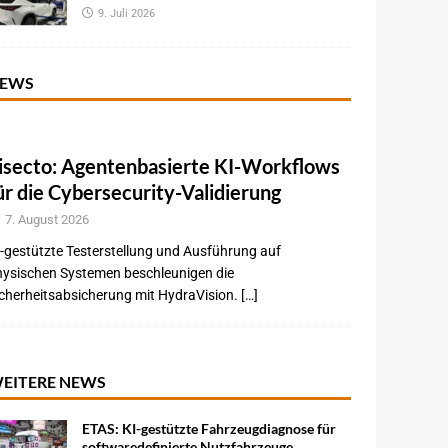
9. Juli 2026
EWS
isecto: Agentenbasierte KI-Workflows
ür die Cybersecurity-Validierung
7. August 2026
-gestützte Testerstellung und Ausführung auf
hysischen Systemen beschleunigen die
cherheitsabsicherung mit HydraVision. […]
EITERE NEWS
ETAS: KI-gestützte Fahrzeugdiagnose für
softwaredefinierte Nutzfahrzeuge