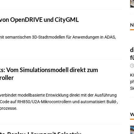
g von OpenDRIVE und CityGML
N
le mit semantischen 3D-Stadtmodellen für Anwendungen in ADAS,
d
f
: Vom Simulationsmodell direkt zum
KI
oller
p
Si
 verbindet modellbasierte Entwicklung direkt mit der Ausführung
ode auf RH850/U2A-Mikrocontrollern und automatisiert Build-,
tprozesse.
W