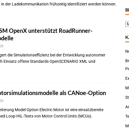
in der Ladekommunikation frühzeitig identifiziert werden können.
B
SM OpenX unterstützt RoadRunner-
K
delle
26
N
igert die Simulationseffizienz bei der Entwicklung autonomer
B
ch Einsatz offene Standards OpenSCENARIO XML und
P
Ex
M
otorsimulationsmodelle als CANoe-Option
St
26
Ar
terung Model Option Electric Motor ist eine einsatzbereite
sed-Loop-HIL-Tests von Motor Control Units (MCUs).
T
M