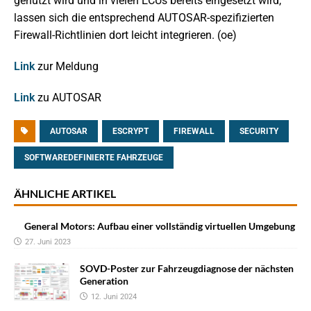
genutzt wird und in vielen ECUs bereits eingesetzt wird,
lassen sich die entsprechend AUTOSAR-spezifizierten
Firewall-Richtlinien dort leicht integrieren. (oe)
Link
zur Meldung
Link
zu AUTOSAR
AUTOSAR
ESCRYPT
FIREWALL
SECURITY
SOFTWAREDEFINIERTE FAHRZEUGE
ÄHNLICHE ARTIKEL
General Motors: Aufbau einer vollständig virtuellen Umgebung
27. Juni 2023
SOVD-Poster zur Fahrzeugdiagnose der nächsten
Generation
12. Juni 2024