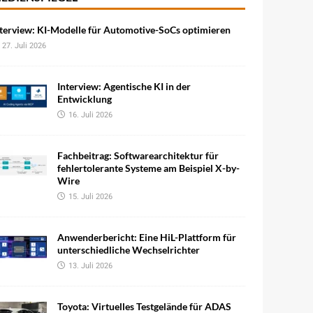
terview: KI-Modelle für Automotive-SoCs optimieren
27. Juli 2026
Interview: Agentische KI in der
Entwicklung
16. Juli 2026
Fachbeitrag: Softwarearchitektur für
fehlertolerante Systeme am Beispiel X-by-
Wire
15. Juli 2026
Anwenderbericht: Eine HiL-Plattform für
unterschiedliche Wechselrichter
13. Juli 2026
Toyota: Virtuelles Testgelände für ADAS