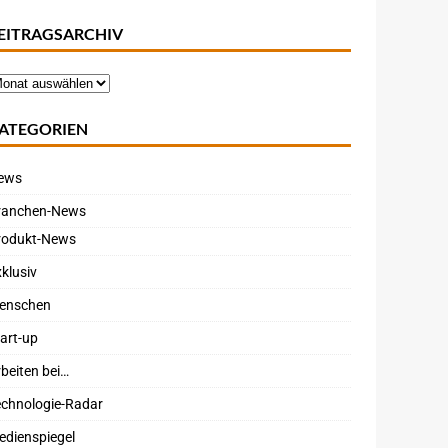
EITRAGSARCHIV
ATEGORIEN
ews
ranchen-News
rodukt-News
klusiv
enschen
art-up
beiten bei…
echnologie-Radar
edienspiegel