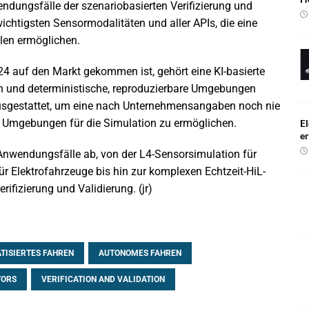
dungsfälle der szenariobasierten Verifizierung und
wichtigsten Sensormodalitäten und aller APIs, die eine
len ermöglichen.
4 auf den Markt gekommen ist, gehört eine KI-basierte
ion und deterministische, reproduzierbare Umgebungen
ausgestattet, um eine nach Unternehmensangaben noch nie
d Umgebungen für die Simulation zu ermöglichen.
El
e
en Anwendungsfälle ab, von der L4-Sensorsimulation für
 Elektrofahrzeuge bis hin zur komplexen Echtzeit-HiL-
ifizierung und Validierung. (jr)
TISIERTES FAHREN
AUTONOMES FAHREN
TORS
VERIFICATION AND VALIDATION