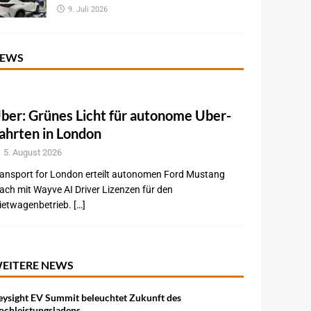
9. Juli 2026
EWS
ber: Grünes Licht für autonome Uber-
ahrten in London
5. August 2026
ansport for London erteilt autonomen Ford Mustang
ch mit Wayve AI Driver Lizenzen für den
etwagenbetrieb. […]
EITERE NEWS
eysight EV Summit beleuchtet Zukunft des
ochleistungsladens