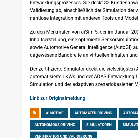
Entwicklungsprozesses. Sie deckt 33 Kundenanwen
Validierung ab, einschließlich der Simulation der 
nahtlose Integration mit anderen Tools und Model
Zu den Merkmalen von aiSim 5, der im Januar 202
Inhaltserstellung, eine optimierte Sensorsimulat
sowie Automotive General Intelligence (AutoGI) 
dagewesene Bandbreite an virtuellen Inhalten un
Der zertifizierte Simulator deckt die vielseitigst
automatisierte LKWs und der ADAS-Entwicklung für
Simulation und der adaptiven szenariobasierten Ver
Link zur Originalmeldung
AIMOTIVE
AUTOMATED DRIVING
AUTOMA
AUTONOMOUS DRIVING
SIMULATOREN
SIMULA
VERIFIKATION UND VALIDIERUNG