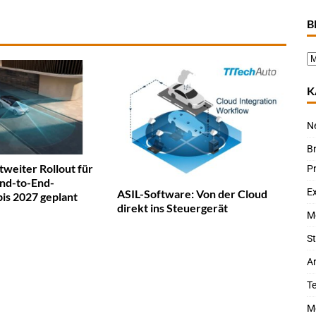
B
K
N
B
weiter Rollout für
P
nd-to-End-
Ex
ASIL-Software: Von der Cloud
is 2027 geplant
direkt ins Steuergerät
M
St
Ar
T
M