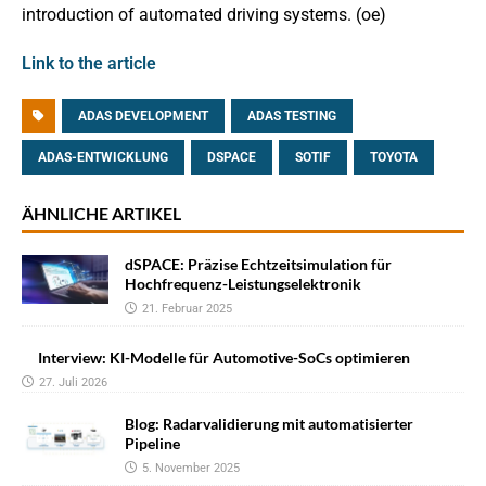
introduction of automated driving systems. (oe)
Link to the article
ADAS DEVELOPMENT
ADAS TESTING
ADAS-ENTWICKLUNG
DSPACE
SOTIF
TOYOTA
ÄHNLICHE ARTIKEL
dSPACE: Präzise Echtzeitsimulation für
Hochfrequenz-Leistungselektronik
21. Februar 2025
Interview: KI-Modelle für Automotive-SoCs optimieren
27. Juli 2026
Blog: Radarvalidierung mit automatisierter
Pipeline
5. November 2025