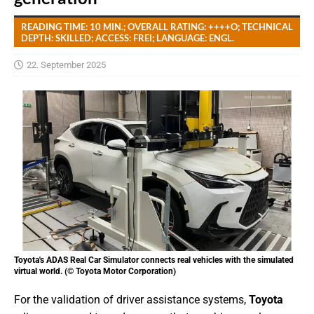
READING TIME: 10 MIN.; OVERALL RATING: ++++O; TECHNICAL
DEPTH: SKILLED; ACCESS: FREI; LANGUAGE: ENGL.
22. September 2025
Toyota's ADAS Real Car Simulator connects real vehicles with the simulated
virtual world. (© Toyota Motor Corporation)
For the validation of driver assistance systems,
Toyota