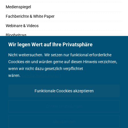
Medienspiegel
Fachberichte & White Paper
Webinare & Videos
Blogbeitrag
Wir legen Wert auf Ihre Privatsphäre
Fachbücher
Marktreport
Nicht weitersuchen. Wir setzen nur funktional erforderliche
Coockies ein und würden gerne auf diesen Hinweis verzichten,
Podcasts
wenn wir nicht dazu gesetzlich verpflichtet
Positionspapier
wären.
Datenschutzerklärung
Wissenschaftsbeitrag
Funktionale Coockies akzeptieren
English Content
Cookie-Einstellungen
Alle ablehnen
© AEEmobility