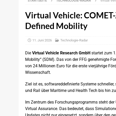
STARTSEITE
TECHNOLOGIE-RADAR
Virtual Ve
NEWS
[ 7. August 2026 ]
Deutscher Pkw-Markt:
Virtual Vehicle: COMET-
[ 7. August 2026 ]
Infineon und MediaTek
Defined Mobility
[ 6. August 2026 ]
KBA: Leichte Zunahm
NEWS
11. Juni 2026
Technologie-Radar
[ 6. August 2026 ]
Imagry: Partnerschaft
Die
Virtual Vehicle Research GmbH
startet zum 
[ 5. August 2026 ]
Uber: Grünes Licht f
Mobility“ (SDM). Das von der FFG genehmigte F
[ 5. August 2026 ]
Elektronikdistributio
von 24 Millionen Euro für die erste vierjährige Fö
Wissenschaft.
BRANCHEN-NEWS
[ 5. August 2026 ]
Qualcomm ordnet Füh
Ziel ist es, softwareddefinierte Systeme schneller
und Rail über Maritime und Health Tech bis hin z
[ 7. August 2026 ]
disecto: Agentenbasie
Im Zentrum des Forschungsprogramms steht der Üb
Virtual Assurance. Das bedeutet, dass Simulation
Updates nicht nur eingesetzt, sondern über den 