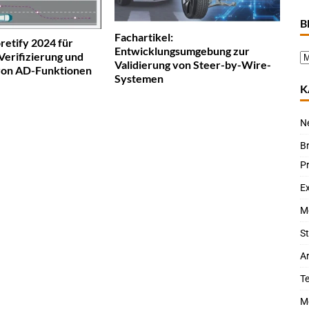
B
Fachartikel:
oretify 2024 für
Entwicklungsumgebung zur
Verifizierung und
Validierung von Steer-by-Wire-
 von AD-Funktionen
Systemen
K
N
B
P
Ex
M
St
Ar
T
M