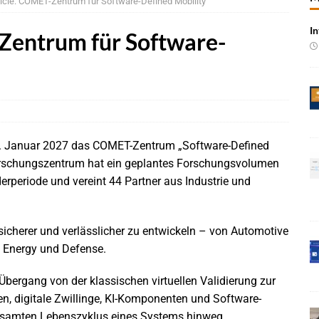
hicle: COMET-Zentrum für Software-Defined Mobility
In
 Produktion im Juli rückläufig
BRANCHEN-NEWS
Zentrum für Software-
 qualifizieren NOR-Flash für KI-Cockpits
NEWS
e bei Pkw-Neuzulassungen in Deutschland im Juli 2026
BRANCHEN-
 mit UNVI für die Bereitstellung autonomer Busse
BRANCHEN-NEWS
1. Januar 2027 das COMET-Zentrum „Software-Defined
ür autonome Uber-Fahrten in London
BRANCHEN-NEWS
orschungszentrum hat ein geplantes Forschungsvolumen
n wächst kräftig – Auftragseingänge erreichen Rekordniveau
rderperiode und vereint 44 Partner aus Industrie und
rung in der EMEA-Region neu
BRANCHEN-NEWS
, sicherer und verlässlicher zu entwickeln – von Automotive
u Energy und Defense.
rte KI-Workflows für die Cybersecurity-Validierung
NEWS
ergang von der klassischen virtuellen Validierung zur
en, digitale Zwillinge, KI-Komponenten und Software-
gesamten Lebenszyklus eines Systems hinweg