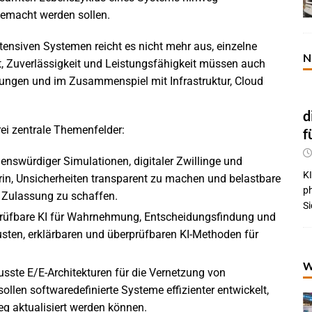
gemacht werden sollen.
ensiven Systemen reicht es nicht mehr aus, einzelne
N
t, Zuverlässigkeit und Leistungsfähigkeit müssen auch
ungen und im Zusammenspiel mit Infrastruktur, Cloud
d
ei zentrale Themenfelder:
f
enswürdiger Simulationen, digitaler Zwillinge und
KI
arin, Unsicherheiten transparent zu machen und belastbare
p
 Zulassung zu schaffen.
Si
prüfbare KI für Wahrnehmung, Entscheidungsfindung und
sten, erklärbaren und überprüfbaren KI-Methoden für
W
sste E/E-Architekturen für die Vernetzung von
ollen softwaredefinierte Systeme effizienter entwickelt,
eg aktualisiert werden können.