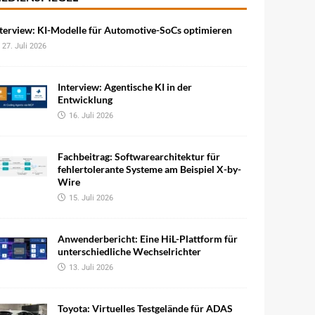
terview: KI-Modelle für Automotive-SoCs optimieren
27. Juli 2026
Interview: Agentische KI in der
Entwicklung
16. Juli 2026
Fachbeitrag: Softwarearchitektur für
fehlertolerante Systeme am Beispiel X-by-
Wire
15. Juli 2026
Anwenderbericht: Eine HiL-Plattform für
unterschiedliche Wechselrichter
13. Juli 2026
Toyota: Virtuelles Testgelände für ADAS