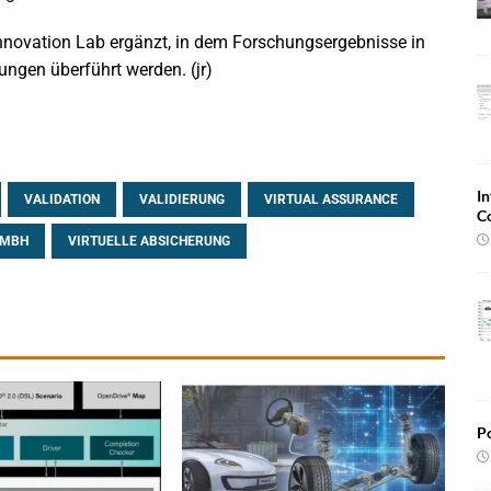
Innovation Lab ergänzt, in dem Forschungsergebnisse in
ngen überführt werden. (jr)
In
VALIDATION
VALIDIERUNG
VIRTUAL ASSURANCE
C
GMBH
VIRTUELLE ABSICHERUNG
Po