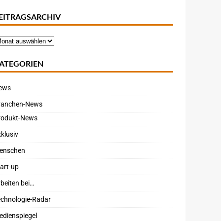
EITRAGSARCHIV
ATEGORIEN
ews
ranchen-News
rodukt-News
klusiv
enschen
art-up
beiten bei…
echnologie-Radar
edienspiegel