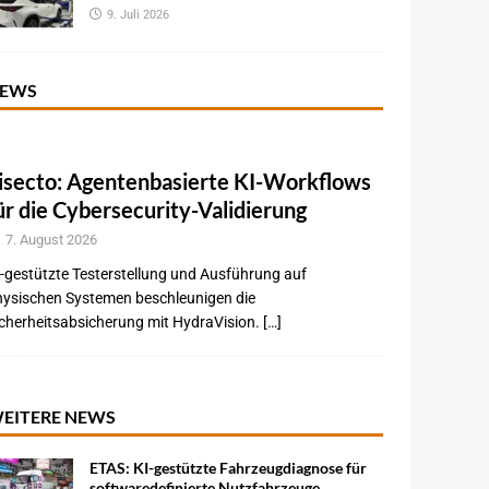
9. Juli 2026
EWS
isecto: Agentenbasierte KI-Workflows
ür die Cybersecurity-Validierung
7. August 2026
-gestützte Testerstellung und Ausführung auf
hysischen Systemen beschleunigen die
cherheitsabsicherung mit HydraVision. […]
EITERE NEWS
ETAS: KI-gestützte Fahrzeugdiagnose für
softwaredefinierte Nutzfahrzeuge