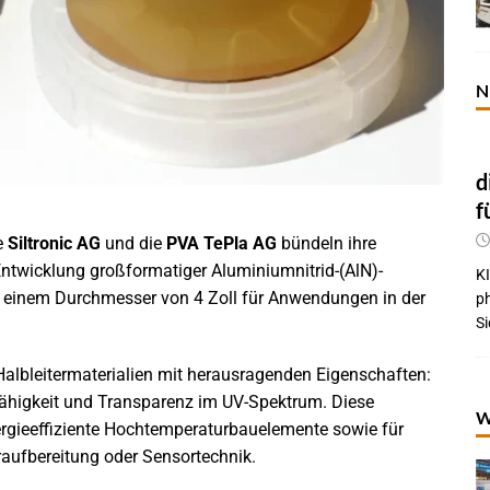
N
d
f
ie
Siltronic AG
und die
PVA TePla AG
bündeln ihre
ntwicklung großformatiger Aluminiumnitrid-(AlN)-
KI
mit einem Durchmesser von 4 Zoll für Anwendungen in der
p
Si
albleitermaterialien mit herausragenden Eigenschaften:
fähigkeit und Transparenz im UV-Spektrum. Diese
W
rgieeffiziente Hochtemperaturbauelemente sowie für
aufbereitung oder Sensortechnik.