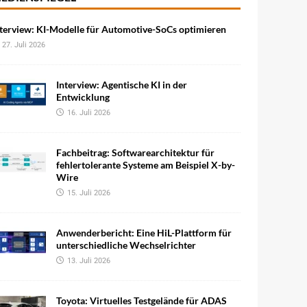
terview: KI-Modelle für Automotive-SoCs optimieren
27. Juli 2026
Interview: Agentische KI in der
Entwicklung
16. Juli 2026
Fachbeitrag: Softwarearchitektur für
fehlertolerante Systeme am Beispiel X-by-
Wire
15. Juli 2026
Anwenderbericht: Eine HiL-Plattform für
unterschiedliche Wechselrichter
13. Juli 2026
Toyota: Virtuelles Testgelände für ADAS