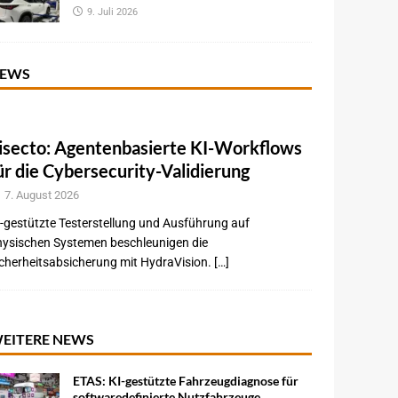
9. Juli 2026
EWS
isecto: Agentenbasierte KI-Workflows
ür die Cybersecurity-Validierung
7. August 2026
-gestützte Testerstellung und Ausführung auf
hysischen Systemen beschleunigen die
cherheitsabsicherung mit HydraVision. […]
EITERE NEWS
ETAS: KI-gestützte Fahrzeugdiagnose für
softwaredefinierte Nutzfahrzeuge