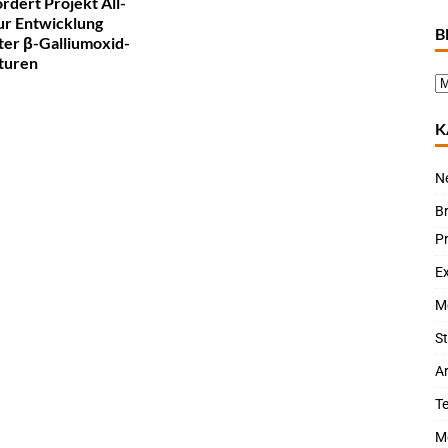
rdert Projekt All-
r Entwicklung
B
ter β-Galliumoxid-
turen
K
N
B
P
Ex
M
St
Ar
T
M