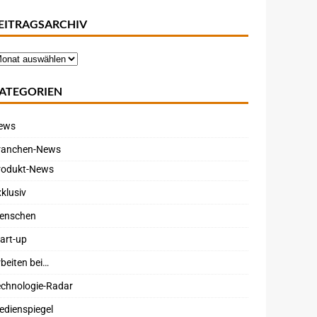
EITRAGSARCHIV
ATEGORIEN
ews
ranchen-News
rodukt-News
klusiv
enschen
art-up
beiten bei…
echnologie-Radar
edienspiegel