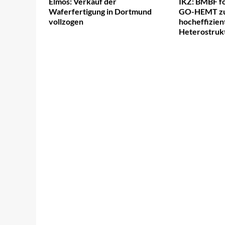
Elmos: Verkauf der
IKZ: BMBF fö
Waferfertigung in Dortmund
GO-HEMT zu
vollzogen
hocheffizien
Heterostruk