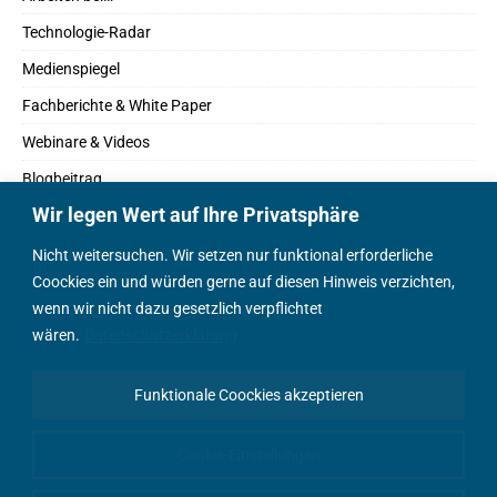
Technologie-Radar
Medienspiegel
Fachberichte & White Paper
Webinare & Videos
Blogbeitrag
Wir legen Wert auf Ihre Privatsphäre
Fachbücher
Marktreport
Nicht weitersuchen. Wir setzen nur funktional erforderliche
Coockies ein und würden gerne auf diesen Hinweis verzichten,
Podcasts
wenn wir nicht dazu gesetzlich verpflichtet
Positionspapier
wären.
Datenschutzerklärung
Wissenschaftsbeitrag
Funktionale Coockies akzeptieren
English Content
Cookie-Einstellungen