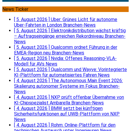
News Ticker
[ 5. August 2026 ]
Uber: Grünes Licht für autonome
Uber-Fahrten in London
Branchen-News
[ 5. August 2026 ]
Elektronikdistribution wächst kräftig
– Auftragseingänge erreichen Rekordniveau
Branchen-
News
[ 5. August 2026 ]
Qualcomm ordnet Führung in der
EMEA-Region neu
Branchen-News
[ 5. August 2026 ]
Nvidia: Offenes Reasoning-VLA-
Modell für AVs
News
[ 5. August 2026 ]
Qualcomm und Wayve: Vorintegrierte
KI-Plattform für automatisiertes Fahren
News
[ 4. August 2026 ]
The Autonomous Main Event 2026:
Skalierung autonomer Systeme im Fokus
Branchen-
News
[ 4. August 2026 ]
NXP prüft offenbar Übernahme von
KI-Chipspezialist Ambarella
Branchen-News
[ 4. August 2026 ]
BMW setzt bei künftigen
Sicherheitsfunktionen auf UWB-Plattform von NXP
News
[ 4. August 2026 ]
Rohm: Online-Plattform für den
technischen Austausch unter Ingenieuren
News