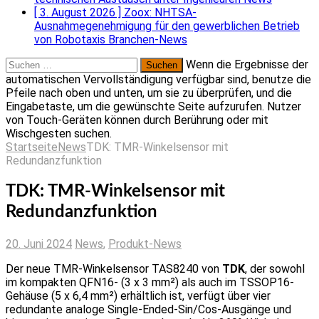
[ 3. August 2026 ]
Zoox: NHTSA-
Ausnahmegenehmigung für den gewerblichen Betrieb
von Robotaxis
Branchen-News
Suchen
Wenn die Ergebnisse der
nach:
automatischen Vervollständigung verfügbar sind, benutze die
Pfeile nach oben und unten, um sie zu überprüfen, und die
Eingabetaste, um die gewünschte Seite aufzurufen. Nutzer
von Touch-Geräten können durch Berührung oder mit
Wischgesten suchen.
Startseite
News
TDK: TMR-Winkelsensor mit
Redundanzfunktion
TDK: TMR-Winkelsensor mit
Redundanzfunktion
20. Juni 2024
News
,
Produkt-News
Der neue TMR-Winkelsensor TAS8240 von
TDK
, der sowohl
im kompakten QFN16- (3 x 3 mm²) als auch im TSSOP16-
Gehäuse (5 x 6,4 mm²) erhältlich ist, verfügt über vier
redundante analoge Single-Ended-Sin/Cos-Ausgänge und