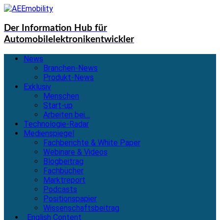
Der Information Hub für
Automobilelektronikentwickler
News
Branchen-News
Produkt-News
Exklusiv
Menschen
Start-up
Arbeiten bei…
Technologie-Radar
Medienspiegel
Fachberichte & White Paper
Webinare & Videos
Blogbeitrag
Fachbücher
Marktreport
Podcasts
Positionspapier
Wissenschaftsbeitrag
English Content