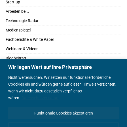
Start-up
Arbeiten bei…
Technologie-Radar
Medienspiegel
Fachberichte & White Paper
Webinare & Videos
Blogbeitrag
Wir legen Wert auf Ihre Privatsphäre
Fachbücher
Marktreport
Nicht weitersuchen. Wir setzen nur funktional erforderliche
Coockies ein und würden gerne auf diesen Hinweis verzichten,
Podcasts
wenn wir nicht dazu gesetzlich verpflichtet
Positionspapier
wären.
Datenschutzerklärung
Wissenschaftsbeitrag
Funktionale Coockies akzeptieren
English Content