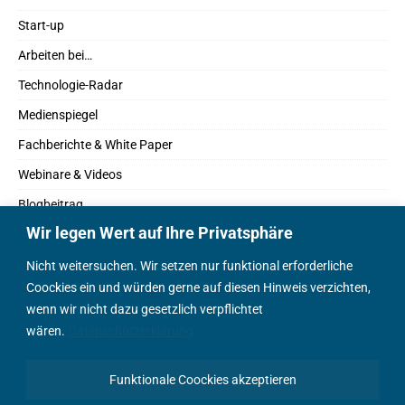
Start-up
Arbeiten bei…
Technologie-Radar
Medienspiegel
Fachberichte & White Paper
Webinare & Videos
Blogbeitrag
Wir legen Wert auf Ihre Privatsphäre
Fachbücher
Marktreport
Nicht weitersuchen. Wir setzen nur funktional erforderliche
Coockies ein und würden gerne auf diesen Hinweis verzichten,
Podcasts
wenn wir nicht dazu gesetzlich verpflichtet
Positionspapier
wären.
Datenschutzerklärung
Wissenschaftsbeitrag
Funktionale Coockies akzeptieren
English Content