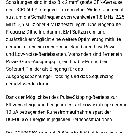
Schaltungen sind in das 3 x 2 mm² große QFN-Gehäuse
des DCP0606Y integriert. Ein einzelner Widerstand reicht
aus, um die Schaltfrequenz von wahlweise 1,8 MHz, 2,25
MHz, 3,5 MHz oder 4 MHz festzulegen. Das eingebaute
Frequenz-Dithering dämmt EMI-Spitzen ein, und
zusätzlich ermöglicht eine weitere Optimierung mithilfe
der über einen externen Pin selektierbaren Low-Power-
und Low-Noise-Betriebsarten. Vorhanden sind ferner ein
Power-Good-Ausgangspin, ein Enable-Pin und ein
Softstart-Pin, der als Eingang für das
Ausgangsspannungs-Tracking und das Sequencing
genutzt werden kann.
Dank der Möglichkeit des Pulse-Skipping-Betriebs zur
Effizienzsteigerung bei geringer Last sowie infolge der nur
10 µA betragenden Ruhestromaufnahme spart der
DCP0606Y Energie in jeglichen Betriebssituationen.
Der DCP0606Y kann mit 3,3 V oder 5 V betrieben werden