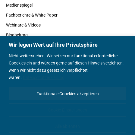
Medienspiegel
Fachberichte & White Paper
Webinare & Videos
Blogbeitrag
Wir legen Wert auf Ihre Privatsphäre
Fachbücher
Marktreport
Nicht weitersuchen. Wir setzen nur funktional erforderliche
Coockies ein und würden gerne auf diesen Hinweis verzichten,
Podcasts
wenn wir nicht dazu gesetzlich verpflichtet
Positionspapier
wären.
Datenschutzerklärung
Wissenschaftsbeitrag
Funktionale Coockies akzeptieren
English Content
Cookie-Einstellungen
Alle ablehnen
© AEEmobility