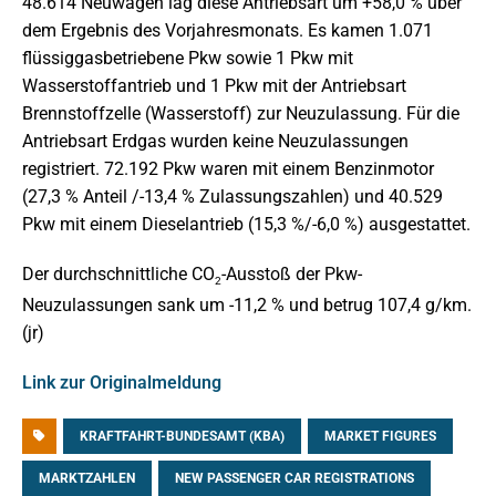
48.614 Neuwagen lag diese Antriebsart um +58,0 % über
dem Ergebnis des Vorjahresmonats. Es kamen 1.071
flüssiggasbetriebene Pkw sowie 1 Pkw mit
Wasserstoffantrieb und 1 Pkw mit der Antriebsart
Brennstoffzelle (Wasserstoff) zur Neuzulassung. Für die
Antriebsart Erdgas wurden keine Neuzulassungen
registriert. 72.192 Pkw waren mit einem Benzinmotor
(27,3 % Anteil /-13,4 % Zulassungszahlen) und 40.529
Pkw mit einem Dieselantrieb (15,3 %/-6,0 %) ausgestattet.
Der durchschnittliche CO
-Ausstoß der Pkw-
2
Neuzulassungen sank um -11,2 % und betrug 107,4 g/km.
(jr)
Link zur Originalmeldung
KRAFTFAHRT-BUNDESAMT (KBA)
MARKET FIGURES
MARKTZAHLEN
NEW PASSENGER CAR REGISTRATIONS