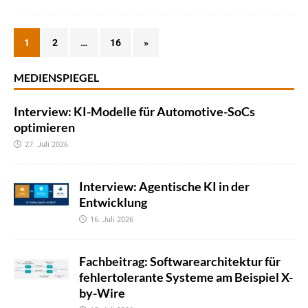
1
2
…
16
»
MEDIENSPIEGEL
Interview: KI-Modelle für Automotive-SoCs
optimieren
27. Juli 2026
Interview: Agentische KI in der
Entwicklung
16. Juli 2026
Fachbeitrag: Softwarearchitektur für
fehlertolerante Systeme am Beispiel X-
by-Wire