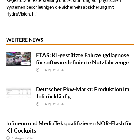
KI-gestützte Testerstellung und Ausführung auf physischen
Systemen beschleunigen die Sicherheitsabsicherung mit
HydraVision. […]
WEITERE NEWS
ETAS: KI-gestützte Fahrzeugdiagnose
für softwaredefinierte Nutzfahrzeuge
7. August 2026
Deutscher Pkw-Markt: Produktion im
Juli rückläufig
7. August 2026
Infineon und MediaTek qualifizieren NOR-Flash für
KI-Cockpits
7. August 2026