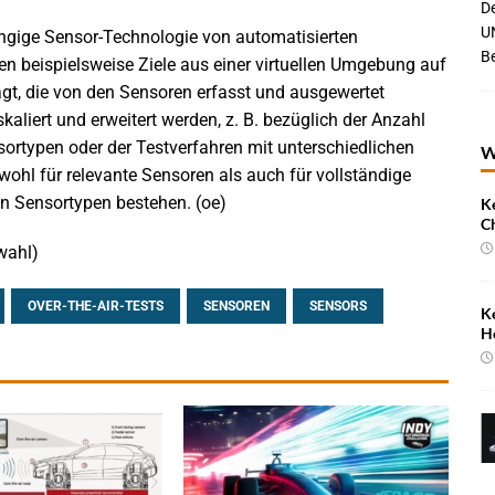
De
UN
ngige Sensor-Technologie von automatisierten
B
n beispielsweise Ziele aus einer virtuellen Umgebung auf
ägt, die von den Sensoren erfasst und ausgewertet
aliert und erweitert werden, z. B. bezüglich der Anzahl
ortypen oder der Testverfahren mit unterschiedlichen
W
ohl für relevante Sensoren als auch für vollständige
en Sensortypen bestehen. (oe)
K
C
wahl)
OVER-THE-AIR-TESTS
SENSOREN
SENSORS
K
H