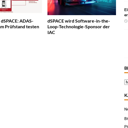
El
e
d dSPACE: ADAS-
dSPACE wird Software-in-the-
m Prüfstand testen
Loop-Technologie-Sponsor der
IAC
B
K
N
B
P