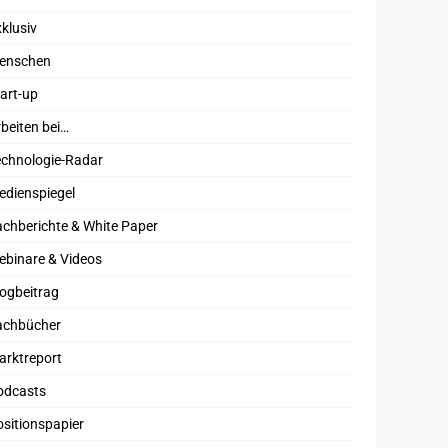
klusiv
enschen
art-up
beiten bei…
echnologie-Radar
edienspiegel
chberichte & White Paper
ebinare & Videos
ogbeitrag
achbücher
arktreport
odcasts
sitionspapier