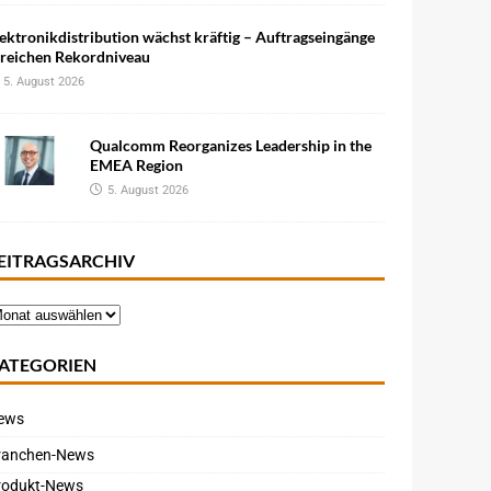
ektronikdistribution wächst kräftig – Auftragseingänge
rreichen Rekordniveau
5. August 2026
Qualcomm Reorganizes Leadership in the
EMEA Region
5. August 2026
EITRAGSARCHIV
ATEGORIEN
ews
ranchen-News
rodukt-News