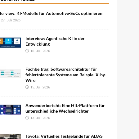
terview: KI-Modelle für Automotive-SoCs optimieren
27. Juli 2026
Interview: Agentische KI in der
Entwicklung
16. Juli 2026
Fachbeitrag: Softwarearchitektur für
fehlertolerante Systeme am Beispiel X-by-
Wire
15. Juli 2026
Anwenderbericht: Eine HiL-Plattform für
unterschiedliche Wechselrichter
13. Juli 2026
Toyota: Virtuelles Testgelände für ADAS