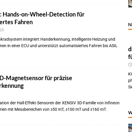
: Hands-on-Wheel-Detection für
ertes Fahren
N
025
nkradsystem integriert Handerkennung, intelligente Heizung und
nen in einer ECU und unterstützt automatisiertes Fahren bis ASIL
d
f
KI
3D-Magnetsensor für präzise
p
erkennung
Si
ration der Hall-Effekt-Sensoren der XENSIV 3D-Familie von Infineon
erien mit Messbereichen von ±50 mT, ±100 mT und ±160 mT.
W