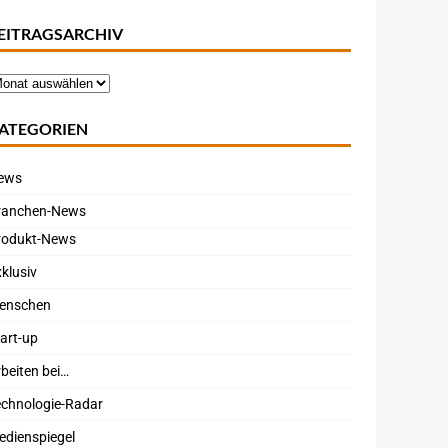
EITRAGSARCHIV
ATEGORIEN
ews
ranchen-News
rodukt-News
klusiv
enschen
art-up
beiten bei…
echnologie-Radar
edienspiegel