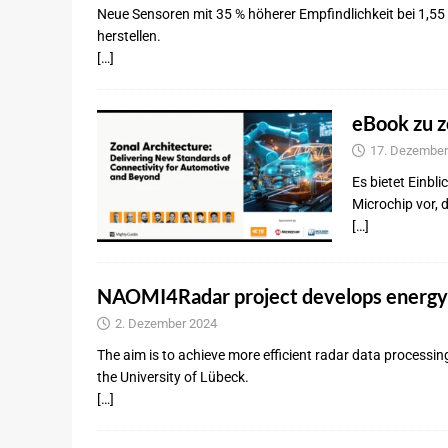
Neue Sensoren mit 35 % höherer Empfindlichkeit bei 1,55
herstellen.
[…]
eBook zu z
17. Dezember
Es bietet Einbl
Microchip vor, 
[…]
NAOMI4Radar project develops energy-e
2. Dezember 2024
The aim is to achieve more efficient radar data process
the University of Lübeck.
[…]