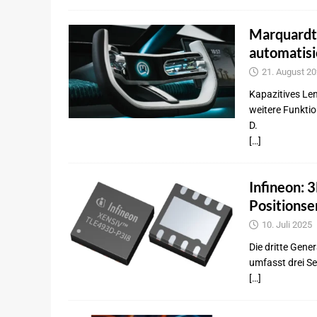
Marquardt
automatisi
21. August 2
Kapazitives Le
weitere Funktio
D.
[…]
Infineon: 
Positions
10. Juli 2025
Die dritte Gene
umfasst drei S
[…]