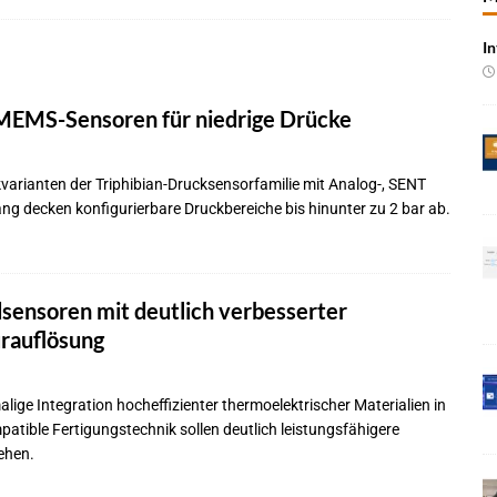
In
 Produktion im Juli rückläufig
BRANCHEN-NEWS
 qualifizieren NOR-Flash für KI-Cockpits
NEWS
 MEMS-Sensoren für niedrige Drücke
e bei Pkw-Neuzulassungen in Deutschland im Juli 2026
BRANCHEN-
varianten der Triphibian-Drucksensorfamilie mit Analog-, SENT
 mit UNVI für die Bereitstellung autonomer Busse
BRANCHEN-NEWS
g decken konfigurierbare Druckbereiche bis hinunter zu 2 bar ab.
ür autonome Uber-Fahrten in London
BRANCHEN-NEWS
n wächst kräftig – Auftragseingänge erreichen Rekordniveau
ensoren mit deutlich verbesserter
rauflösung
rung in der EMEA-Region neu
BRANCHEN-NEWS
rte KI-Workflows für die Cybersecurity-Validierung
NEWS
alige Integration hocheffizienter thermoelektrischer Materialien in
tible Fertigungstechnik sollen deutlich leistungsfähigere
ehen.