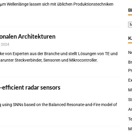
 µm Wellenlänge lassen sich mit üblichen Produktionstechniken
B
onalen Architekturen
K
 2024
N
icke von Experten aus der Branche und stellt Lösungen von TE und
darunter Steckverbinder, Sensoren und Mikrocontroller.
B
P
Ex
fficient radar sensors
M
St
ing using SNNs based on the Balanced Resonate-and-Fire model of
Ar
T
M