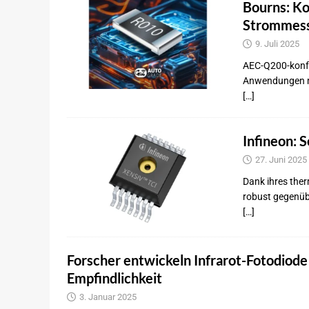
Bourns: Ko
Strommess
9. Juli 2025
AEC-Q200-konf
Anwendungen mi
[…]
Infineon: 
27. Juni 2025
Dank ihres ther
robust gegenüb
[…]
Forscher entwickeln Infrarot-Fotodiod
Empfindlichkeit
3. Januar 2025