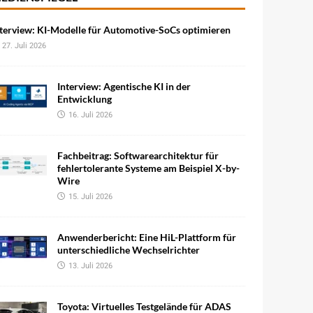
terview: KI-Modelle für Automotive-SoCs optimieren
27. Juli 2026
Interview: Agentische KI in der
Entwicklung
16. Juli 2026
Fachbeitrag: Softwarearchitektur für
fehlertolerante Systeme am Beispiel X-by-
Wire
15. Juli 2026
Anwenderbericht: Eine HiL-Plattform für
unterschiedliche Wechselrichter
13. Juli 2026
Toyota: Virtuelles Testgelände für ADAS