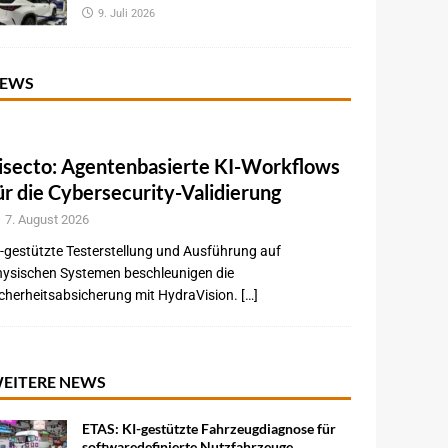
9. Juli 2026
EWS
isecto: Agentenbasierte KI-Workflows
ür die Cybersecurity-Validierung
7. August 2026
-gestützte Testerstellung und Ausführung auf
hysischen Systemen beschleunigen die
cherheitsabsicherung mit HydraVision. […]
EITERE NEWS
ETAS: KI-gestützte Fahrzeugdiagnose für
softwaredefinierte Nutzfahrzeuge