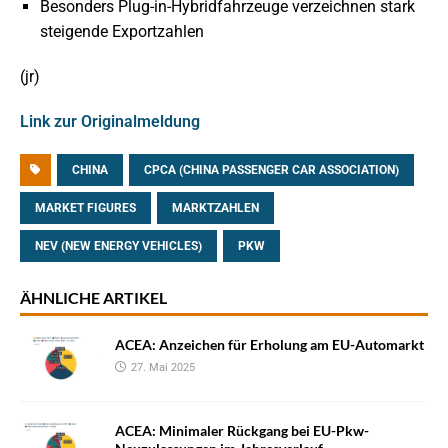
Besonders Plug-in-Hybridfahrzeuge verzeichnen stark
steigende Exportzahlen
(jr)
Link zur Originalmeldung
CHINA
CPCA (CHINA PASSENGER CAR ASSOCIATION)
MARKET FIGURES
MARKTZAHLEN
NEV (NEW ENERGY VEHICLES)
PKW
ÄHNLICHE ARTIKEL
ACEA: Anzeichen für Erholung am EU-Automarkt
27. Mai 2025
ACEA: Minimaler Rückgang bei EU-Pkw-