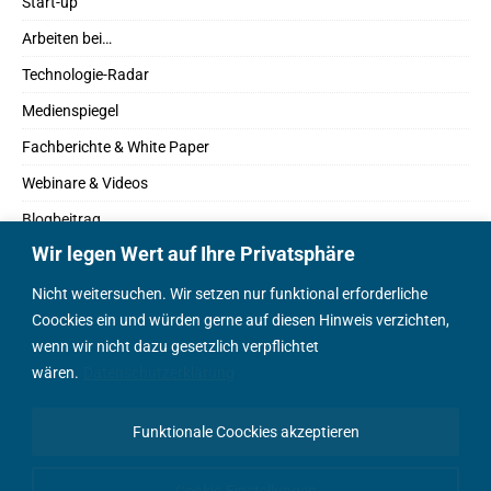
Start-up
Arbeiten bei…
Technologie-Radar
Medienspiegel
Fachberichte & White Paper
Webinare & Videos
Blogbeitrag
Wir legen Wert auf Ihre Privatsphäre
Fachbücher
Marktreport
Nicht weitersuchen. Wir setzen nur funktional erforderliche
Coockies ein und würden gerne auf diesen Hinweis verzichten,
Podcasts
wenn wir nicht dazu gesetzlich verpflichtet
Positionspapier
wären.
Datenschutzerklärung
Wissenschaftsbeitrag
Funktionale Coockies akzeptieren
English Content
Cookie-Einstellungen