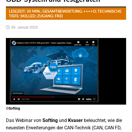
LESEZEIT: 30 MIN.; GESAMTBEWERTUNG: ++++O; TECHNISCHE
TIEFE: SKILLED; ZUGANG: FREI
30. Januar 2023
©Softing
Das Webinar von
Softing
und
Kvaser
beleuchtet, wie die
neuesten Erweiterungen der CAN-Technik (CAN, CAN FD,