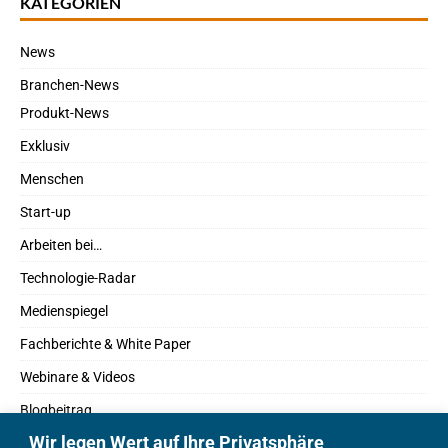
KATEGORIEN
News
Branchen-News
Produkt-News
Exklusiv
Menschen
Start-up
Arbeiten bei…
Technologie-Radar
Medienspiegel
Fachberichte & White Paper
Webinare & Videos
Blogbeitrag
Wir legen Wert auf Ihre Privatsphäre
Fachbücher