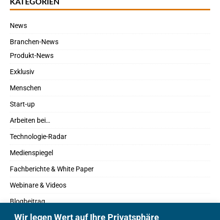
KATEGORIEN
News
Branchen-News
Produkt-News
Exklusiv
Menschen
Start-up
Arbeiten bei…
Technologie-Radar
Medienspiegel
Fachberichte & White Paper
Webinare & Videos
Blogbeitrag
Wir legen Wert auf Ihre Privatsphäre
Fachbücher