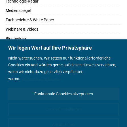
Technologie-Radar
Medienspiegel
Fachberichte & White Paper
Webinare & Videos
Blogbeitrag
Wir legen Wert auf Ihre Privatsphäre
Fachbücher
Marktreport
Nicht weitersuchen. Wir setzen nur funktional erforderliche
Coockies ein und würden gerne auf diesen Hinweis verzichten,
Podcasts
wenn wir nicht dazu gesetzlich verpflichtet
Positionspapier
wären.
Datenschutzerklärung
Wissenschaftsbeitrag
Funktionale Coockies akzeptieren
English Content
Cookie-Einstellungen
Alle ablehnen