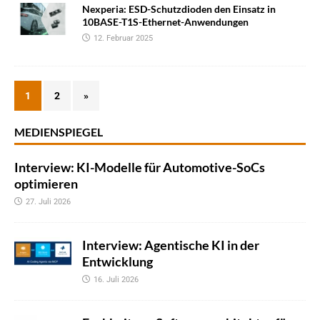
Nexperia: ESD-Schutzdioden den Einsatz in
10BASE-T1S-Ethernet-Anwendungen
12. Februar 2025
1
2
»
MEDIENSPIEGEL
Interview: KI-Modelle für Automotive-SoCs
optimieren
27. Juli 2026
Interview: Agentische KI in der
Entwicklung
16. Juli 2026