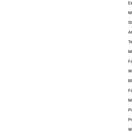
Ex
M
St
Ar
T
M
Fa
W
Bl
F
M
P
Po
W