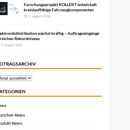
Forschungsprojekt KOLLEKT entwickelt
kreislauffähige Fahrzeugkomponenten
5. August 2026
ektronikdistribution wächst kräftig – Auftragseingänge
rreichen Rekordniveau
5. August 2026
EITRAGSARCHIV
ATEGORIEN
ews
ranchen-News
rodukt-News