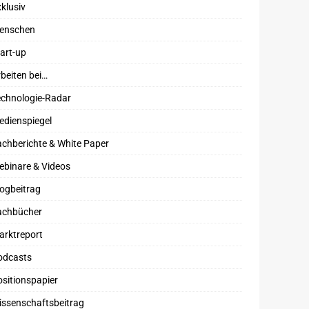
klusiv
enschen
art-up
beiten bei…
echnologie-Radar
edienspiegel
chberichte & White Paper
ebinare & Videos
ogbeitrag
achbücher
arktreport
odcasts
sitionspapier
issenschaftsbeitrag