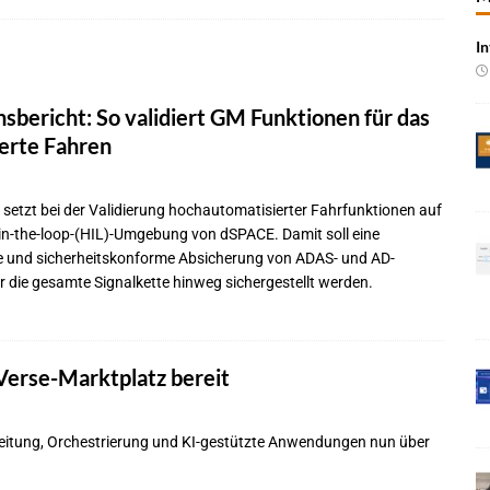
In
rung in der EMEA-Region neu
BRANCHEN-NEWS
oning-VLA-Modell für AVs
NEWS
nsbericht: So validiert GM Funktionen für das
Vorintegrierte KI-Plattform für automatisiertes Fahren
NEWS
erte Fahren
 Event 2026: Skalierung autonomer Systeme im Fokus
BRANCHEN-
setzt bei der Validierung hochautomatisierter Fahrfunktionen auf
in-the-loop-(HIL)-Umgebung von dSPACE. Damit soll eine
bernahme von KI-Chipspezialist Ambarella
BRANCHEN-NEWS
e und sicherheitskonforme Absicherung von ADAS- und AD-
gen Sicherheitsfunktionen auf UWB-Plattform von NXP
NEWS
 die gesamte Signalkette hinweg sichergestellt werden.
rm für den technischen Austausch unter Ingenieuren
NEWS
 mit UNVI für die Bereitstellung autonomer Busse
BRANCHEN-NEWS
Verse-Marktplatz bereit
eitung, Orchestrierung und KI-gestützte Anwendungen nun über