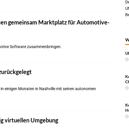
De
UN
B
en gemeinsam Marktplatz für Automotive-
W
motive Software zusammenbringen.
U
 zurückgelegt
K
C
in einigen Monaten in Nashville mit seinen autonomen
K
H
ig virtuellen Umgebung