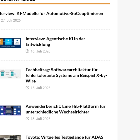
terview: KI-Modelle für Automotive-SoCs optimieren
27. Juli 2026
Interview: Agentische KI in der
Entwicklung
16. Juli 2026
Fachbeitrag: Softwarearchitektur für
fehlertolerante Systeme am Beispiel X-by-
Wire
15. Juli 2026
Anwenderbericht: Eine HiL-Plattform für
unterschiedliche Wechselrichter
13. Juli 2026
Toyota: Virtuelles Testgelände für ADAS