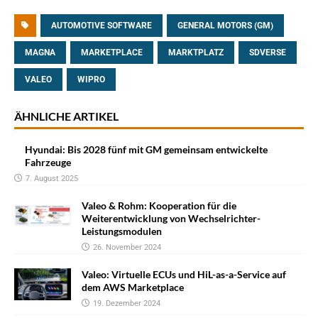
AUTOMOTIVE SOFTWARE
GENERAL MOTORS (GM)
MAGNA
MARKETPLACE
MARKTPLATZ
SDVERSE
VALEO
WIPRO
ÄHNLICHE ARTIKEL
Hyundai: Bis 2028 fünf mit GM gemeinsam entwickelte
Fahrzeuge
7. August 2025
Valeo & Rohm: Kooperation für die
Weiterentwicklung von Wechselrichter-
Leistungsmodulen
26. November 2024
Valeo: Virtuelle ECUs und HiL-as-a-Service auf
dem AWS Marketplace
19. Dezember 2024