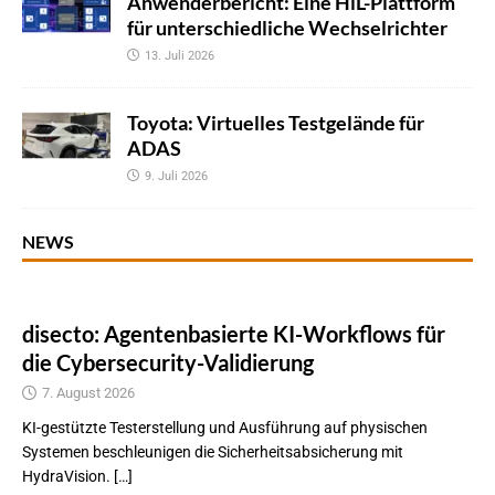
Anwenderbericht: Eine HiL-Plattform
für unterschiedliche Wechselrichter
13. Juli 2026
Toyota: Virtuelles Testgelände für
ADAS
9. Juli 2026
NEWS
disecto: Agentenbasierte KI-Workflows für
die Cybersecurity-Validierung
7. August 2026
KI-gestützte Testerstellung und Ausführung auf physischen
Systemen beschleunigen die Sicherheitsabsicherung mit
HydraVision. […]